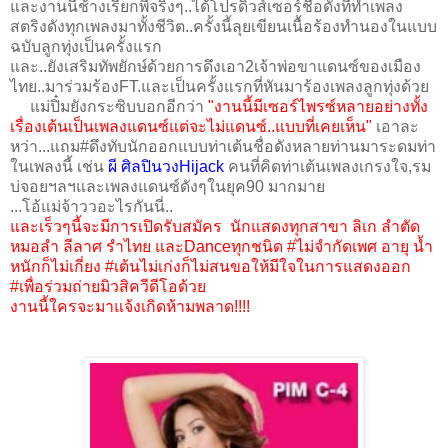
และงานนี้ช้างเรียกพี่จริงๆ..ได้โปรดิวส์เซอร์ชื่อดังที่ทำเพลง
สตริงดังทุกเพลงมาทั้งชีวิต..ครั้งนี้ลุยเขียนเนื้อร้องทำนองในแบบ
ฉบับลูกทุ่งเป็นครั้งแรก
และ..ยังเสริมทัพยักษ์ด้วยการดึงเอา2เจ้าพ่อขาแดนซ์ของเมือง
ไทย..มาร่วมร้องFT.และเป็นครั้งแรกที่หันมาร้องเพลงลูกทุ่งด้วย
แม่ปิ๋มยังกระซิบบอกอีกว่า
"งานนี้มีเซอร์ไพรซ์หลายอย่างทั้ง
เรื่องเต้นเป็นเพลงแดนซ์แต่จะไม่แดนซ์..แบบที่เคยเห็น"
เอาละ
หว่า...แถม#ดึงทับนักออกแบบท่าเต้นชื่อดังหลายท่านมาระดมท่า
ในเพลงนี้ เช่น
ผี ศิลปินวงHijack
คนที่คิดท่าเต้นเพลงเกรงใจ,รม
บ่จอยฯลฯและเพลงแดนซ์ดังๆในยุค90 มากมาย
...โอ้แม่จ้าววอะไรกันนี่..
และเร็วๆนี้จะมีการเปิดรับสมัคร นักแสดงทุกสาขา ลิเก ลำตัด
หมอลำ ลีลาศ รำไทย และDanceทุกชนิด #ไม่จำกัดเพศ อายุ น้ำ
หนักก็ไม่เกี่ยง #เต้นไม่เก่งก็ไม่สนขอให้มีใจในการแสดงออก
#เพื่อร่วมถ่ายมิวสิควีดีโอด้วย
งานนี้ใครจะมาแจ้งเกิดห้ามพลาด!!!!