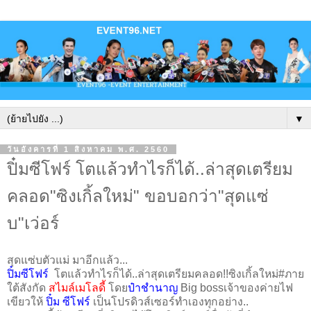
▼
วันอังคารที่ 1 สิงหาคม พ.ศ. 2560
ปิ๋มซีโฟร์ โตแล้วทำไรก็ได้..ล่าสุดเตรียม
คลอด"ซิงเกิ้ลใหม่" ขอบอกว่า"สุดแซ่
บ"เว่อร์
สุดแซ่บตัวแม่ มาอีกแล้ว...
ปิ๋มซีโฟร์
โตแล้วทำไรก็ได้..ล่าสุดเตรียมคลอด!!ซิงเกิ้ลใหม่#ภาย
ใต้สังกัด
สไมล์เมโลดี้
โดย
ป๋าชำนาญ
Big bossเจ้าของค่ายไฟ
เขียวให้
ปิ๋ม ซีโฟร์
เป็นโปรดิวส์เซอร์ทำเองทุกอย่าง..