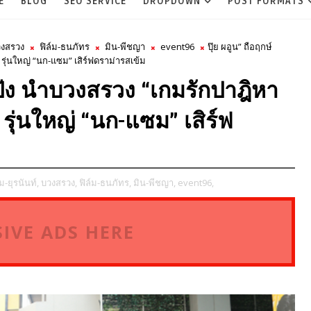
E
BLOG
SEO SERVICE
DROPDOWN
POST FORMATS
งสรวง
ฟิล์ม-ธนภัทร
มิน-พีชญา
event96
ปุ๊ย ผอูน” ถือฤกษ์
ะ รุ่นใหญ่ “นก-แซม” เสิร์ฟดราม่ารสเข้ม
ลาปัง นำบวงสรวง “เกมรักปาฎิหา
ะ รุ่นใหญ่ “นก-แซม” เสิร์ฟ
-ยุรนันท์,
บวงสรวง,
ฟิล์ม-ธนภัทร,
มิน-พีชญา,
event96,
IVE ADS HERE