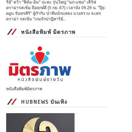
ริย์” คว้า “ฟิล์ม-มิน” ปะทะ รุ่นใหญ่ “นก-แซม” เสิร์ฟ
ดราม่ารสเข้ม ถือฤกษ์ดี (5 กย. 67) เวลาปัง 09.29 น. “ปุ๊ย-
ผอูน จันทรศิริ” ผู้กำกับ นำทีมนักแสดง บวงสรวง ละคร
ดราม่า รสเข้ม “เกมรักปาฎิหาริย์...
หนังสือพิมพ์ มิตรภาพ
หนังสือพิมพ์มิตรภาพ
HUBNEWS บันเทิง