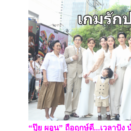
“ปุ๊ย ผอูน” ถือฤกษ์ดี...เวลาปั