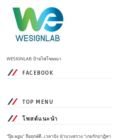
WESIGNLAB ป้ายไฟโฆษณา
FACEBOOK
TOP MENU
โพสต์แนะนำ
“ปุ๊ย ผอูน” ถือฤกษ์ดี...เวลาปัง นำบวงสรวง “เกมรักปาฎิหา