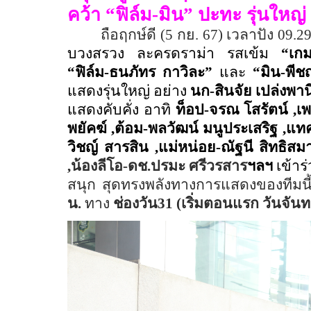
คว้า “ฟิล์ม
-
มิน” ปะทะ รุ่นใหญ่
ถือฤกษ์ดี (
5
กย.
67
) เวลาปัง
09.2
บวงสรวง ละครดราม่า รสเข้ม
“
เกม
“ฟิล์ม
-
ธนภัทร กาวิละ”
และ
“มิน
-
พีช
แสดงรุ่นใหญ่
อย่าง
นก
-
สินจัย เปล่งพา
แสดงคับคั่ง อาทิ
ท็อป
-
จรณ โสรัตน์ ,เ
พยัคฆ์ ,ต้อม
-
พลวัฒน์ มนูประเสริฐ ,แท
วิชญ์ สารสิน ,แม่หน่อย
-
ณัฐนี สิทธิสม
,น้องลีโอ
-
ดช.ปรมะ
ศรีวรสาร
ฯลฯ
เข้าร
สนุก สุดทรงพลังทางการแสดงของทีมนี
น.
ทาง
ช่องวัน
31
(เริ่มตอนแรก วันจันทร