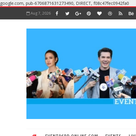
google.com, pub-6706871631273490, DIRECT, f08c47fec0942fa0
Aug 7, 2026