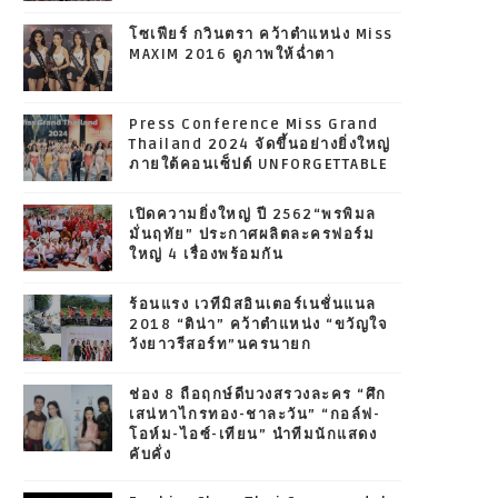
โซเฟียร์ กวินตรา คว้าตำแหน่ง Miss
MAXIM 2016 ดูภาพให้ฉ่ำตา
Press Conference Miss Grand
Thailand 2024 จัดขึ้นอย่างยิ่งใหญ่
ภายใต้คอนเซ็ปต์ UNFORGETTABLE
เปิดความยิ่งใหญ่ ปี 2562“พรพิมล
มั่นฤทัย” ประกาศผลิตละครฟอร์ม
ใหญ่ 4 เรื่องพร้อมกัน
ร้อนแรง เวทีมิสอินเตอร์เนชั่นแนล
2018 “ติน่า” คว้าตำแหน่ง “ขวัญใจ
วังยาวรีสอร์ท”นครนายก
ช่อง 8 ถือฤกษ์ดีบวงสรวงละคร “ศึก
เสน่หาไกรทอง-ชาละวัน” “กอล์ฟ-
โอห์ม-ไอซ์-เทียน” นำทีมนักแสดง
คับคั่ง