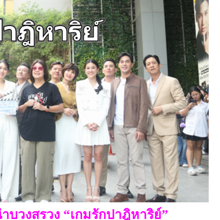
ง นำบวงสรวง “เกมรักปาฎิหาริย์”