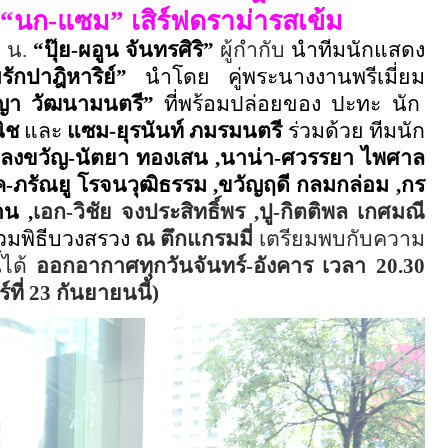
 “นก
-
แซม” เสิร์ฟดราม่ารสเข้ม
9
น.
“ปุ๊ย
-
ผอูน จันทรศิริ”
ผู้กำกับ
นำทีมนักแสดง
รักปาฎิหาริย์
”
นำโดย คู่พระนางงานพรีเมี่ยม
ญา วัฒนามนตรี”
ที่พร้อมปล่อยของ ปะทะ นัก
นิช
และ
แซม
-
ยุรนันท์ ภมรมนตรี
ร่วมด้วย ทีมนัก
พลงขวัญ
-
นัตยา ทองเสน
,
นาน่า
-
ศวรรยา ไพศาล
ค
-
ภรัณยู โรจนวุฒิธรรม ,ขวัญฤดี กลมกล่อม ,กร
าน ,
เอก
-
วิชัย
จงประสิทธิ์พร
,ปู
-
กิตติพล
เกศมณี
่วมพิธีบวงสรวง
ณ ตึกแกรมมี่
เตรียมพบกับความ
้ได้
ออกอากาศทุกวันจันทร์
-
อังคาร เวลา
20.30
์ที่
23
กันยายนนี้)