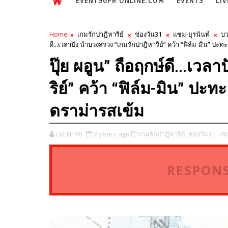
EVENT96PR ONLINE.COM
EVENTS
LIV
Home
เกมรักปาฎิหาริย์
ช่องวัน31
แซม-ยุรนันท์
บว
ดี...เวลาปัง นำบวงสรวง “เกมรักปาฎิหาริย์” คว้า “ฟิล์ม-มิน” ปะท
ปุ๊ย ผอูน” ถือฤกษ์ดี...เว
ริย์” คว้า “ฟิล์ม-มิน” ปะท
ดราม่ารสเข้ม
EVENT96
2 years ago
เกมรักปาฎิหาริย์,
ช่องวัน31,
แซม
RESPONS