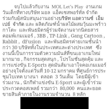
จบไปแล้วกับงาน
MOL Let’s Play
งานเกม
บริษัท มอล แอ็คเซสพอร์ทัล จำกัด
วันเด็กที่ทาง
ร่วมกับผู้สนับสนุนงานอย่าง
บริษัท
แอดวานซ์ เอ็ม
เปย์
จำกัด
และ ผลิตภัณฑ์น้ำผลไม้ผสมวุ้นมะพร้าว
กาโตะ และพันธมิตรผู้ร่วมจัดงานจากนิตยสาร
คอมพ์เกมเมอร์
, 3BB , TP-Link , Gang Cartoon ,
Rabbit ,
dFusion
และพันธมิตรค่ายเกมชั้นนำ
กว่า
30
บริษัททั้งในประเทศและต่างประเทศ
ซึ่ง
งานนี้เป็นการรวมตัวความมันส์ที่ขนเอาเกมใหม่
มากมาย
,
กิจกรรมสุดสนุก
,
โปรโมชั่นสุดคุ้ม และ
การแข่งขัน
E-Sports
สุดมันส์มาเอาใจคอเกมเมอร์
อย่างจุใจตั้งแต่วันที่
10-12
มกราคม ที่ศูนย์การประ
ชุมไบเทค บางนา ตลอด
3
วันเต็ม โดยมีผู้เข้า
ร่วมงาน
,
นักกีฬาแข่งขัน
E-Sport
และผู้เข้าร่วม
ประกวดคอสเพลย์ รวมกว่า
80,000
คนและยอด
ขายสินค้าภายในงานรวมจำนวน
8
หลัก