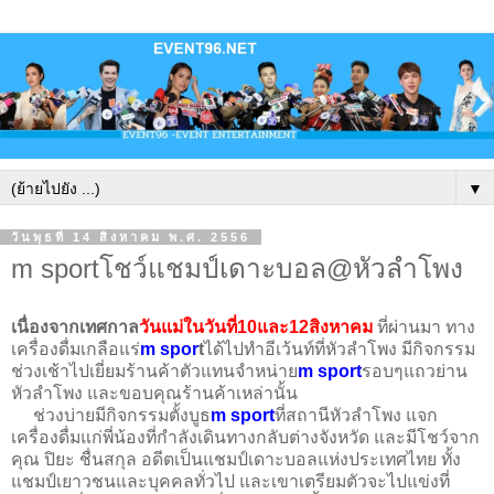
▼
วันพุธที่ 14 สิงหาคม พ.ศ. 2556
m sportโชว์แชมป์เดาะบอล@หัวลำโพง
เนื่องจากเทศกาล
วันแม่ในวันที่10และ12สิงหาคม
ที่ผ่านมา ทาง
เครื่องดื่มเกลือแร่
m spor
t
ได้ไปทำอีเว้นท์ที่หัวลำโพง มีกิจกรรม
ช่วงเช้าไปเยี่ยมร้านค้าตัวแทนจำหน่าย
m sport
รอบๆแถวย่าน
หัวลำโพง และขอบคุณร้านค้าเหล่านั้น
ช่วงบ่ายมีกิจกรรมตั้งบูธ
m sport
ที่สถานีหัวลำโพง แจก
เครื่องดื่มแก่พี่น้องที่กำลังเดินทางกลับต่างจังหวัด และมีโชว์จาก
คุณ ปิยะ ชื่นสกุล อดีตเป็นแชมป์เดาะบอลแห่งประเทศไทย ทั้ง
แชมป์เยาวชนและบุคคลทั่วไป และเขาเตรียมตัวจะไปแข่งที่