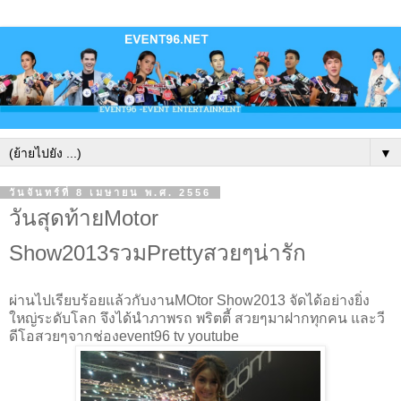
▼
วันจันทร์ที่ 8 เมษายน พ.ศ. 2556
วันสุดท้ายMotor
Show2013รวมPrettyสวยๆน่ารัก
ผ่านไปเรียบร้อยแล้วกับงานMOtor Show2013 จัดได้อย่างยิ่ง
ใหญ่ระดับโลก จึงได้นำภาพรถ พริตตี้ สวยๆมาฝากทุกคน และวี
ดีโอสวยๆจากช่องevent96 tv youtube