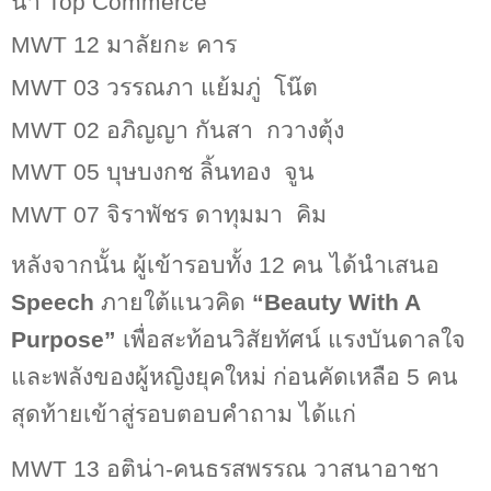
น่า
Top Commerce
MWT 12
มาลัยกะ คาร
MWT 03
วรรณภา แย้มภู่
โน๊ต
MWT 02
อภิญญา กันสา
กวางตุ้ง
MWT 05
บุษบงกช ลิ้นทอง
จูน
MWT 07
จิราพัชร ดาทุมมา
คิม
หลังจากนั้น ผู้เข้ารอบทั้ง
12
คน ได้นำเสนอ
Speech
ภายใต้แนวคิด
“Beauty With A
Purpose”
เพื่อสะท้อนวิสัยทัศน์ แรงบันดาลใจ
และพลังของผู้หญิงยุคใหม่ ก่อนคัดเหลือ
5
คน
สุดท้ายเข้าสู่รอบตอบคำถาม ได้แก่
MWT
13
อติน่า
-
คนธรสพรรณ วาสนาอาชา