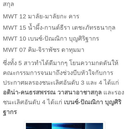
สกุล
MWT 12
มาลัย
-
มาลัยกะ คาร
MWT
15
น้ำผึ้ง
-
กานต์ธีรา เตชะภัทรธนากุล
MWT
10
เบนซ์
-
ปัณณิกา บุญศิริฐากร
MWT 07
คิม
-
จิราพัชร ดาทุมมา
ซึ่งทั้ง
5
สาวทำได้ดีมากๆ โยนความกดดันให้
คณะกรรมการจนมาถึงช่วงบีบหัวใจกับการ
ประกาศผลรองชนะเลิศอันดับ
3
และ
4
ได้แก่
อติน่า
-
คนธรสพรรณ วาสนาอาชาสกุล
และรอง
ชนะเลิศอันดับ
4
ได้แก่
เบนซ์
-
ปัณณิกา บุญศิริ
ฐากร