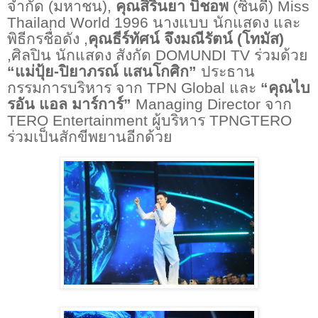
จำกัด (มหาชน),
คุณสิรินยา บิชอพ
(ซินดี้)
Miss
Thailand World 1996
นางแบบ นักแสดง และ
พิธีกรชื่อดัง ,
คุณธีร์ทัศน์
จึงมณีรัตน์
(โทมัส)
,ศิลปิน นักแสดง สังกัด
DOMUNDI TV
ร่วมด้วย
“
แม่ปุ้ย-ปิยาภรณ์ แสนโกศิก”
ประธาน
กรรมการบริหาร จาก
TPN Global
และ
“
คุณไบ
รอัน แอล มาร์การ์”
Managing Director
จาก
TERO Entertainment
ผู้บริหาร
TPNGTERO
ร่วมเป็นสักขีพยานอีกด้วย