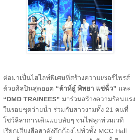
ต่อมาเป็นไฮไลท์พิเศษที่สร้างความเซอร์ไพรส์
ด้วยศิลปินสุดฮอต
“
ต้าห์อู๋ พิทยา แซ่ฉั่ว”
และ
“DMD TRAINEES”
มาร่วมสร้างความร้อนแรง
ในรอบชุดว่ายน้ำ ร่วมกับสาวงามทั้ง
21
คนที่
โชว์ลีลาการเดินแบบสับๆ จนไฟลุกท่วมเวที
เรียกเสียงฮือฮาดังกึกก้องไปทั่วทั้ง
MCC Hall