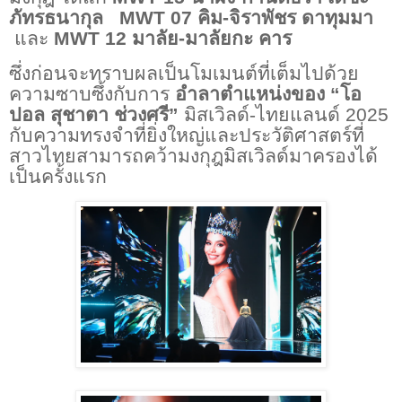
ภัทรธนากุล
MWT 07
คิม
-
จิราพัชร ดาทุมมา
และ
MWT 12
มาลัย
-
มาลัยกะ คาร
ซึ่งก่อนจะทราบผลเป็นโมเมนต์ที่เต็มไปด้วย
ความซาบซึ้งกับการ
อำลาตำแหน่งของ “โอ
ปอล สุชาตา ช่วงศรี”
มิสเวิลด์-ไทยแลนด์
2025
กับความทรงจำที่ยิ่งใหญ่และประวัติศาสตร์ที่
สาวไทยสามารถคว้ามงกุฎมิสเวิลด์มาครองได้
เป็นครั้งแรก