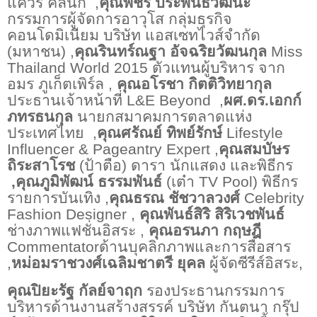
แควร์ คลินิก
,
คุณพชร
ประพันธ์วัฒนะ
กรรมการผู้จัดการอาวุโส กลุ่มธุรกิจ
คอนโดมิเนียม บริษัท แอสเซทไวส์จำกัด
(มหาชน) ,
คุณรินทร์ณฐา อัจฉริยวัฒนกุล
Miss
Thailand World 2015
ตัวแทนผู้บริหาร จาก
อมร ภูเก็ตเพิร์ล ,
คุณอโรชา
กิตติวิทยากุล
ประธานเจ้าหน้าที่
L&E Beyond
,
ผศ.ดร.เอกก์
ภทรธนกุล
นายกสมาคมการตลาดแห่ง
ประเทศไทย
,
คุณศรัณย์ ทิพย์รักษ์
Lifestyle
Influencer & Pageantry Expert
,
คุณสมบัษร
ถิระสาโรช
(ป้าตือ) ดารา นักแสดง และพิธีกร
,คุณภูมิพัฒน์ ธรรมพันธ์
(เต๋า
TV Pool)
พิธีกร
รายการบันเทิง ,
คุณธรณ
ชัชวาลวงศ์
Celebrity
Fashion Designer
,
คุณพันธ์สิริ สิริเวชพันธ์
ช่างภาพแฟชั่นอิสระ ,
คุณอรนภา กฤษฎี
Commentator
ด้านบุคลิกภาพและการสื่อสาร
,
หม่อมราชวงศ์เฉลิมชาตรี ยุคล
ผู้จัดซีรีส์อิสระ,
คุณปิยะรัฐ กัลย์จาฤก
รองประธานกรรมการ
บริหารด้านงานสร้างสรรค์ บริษัท กันตนา กรุ๊ป