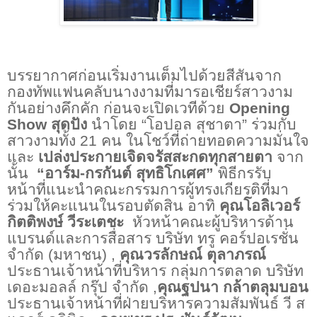
บรรยากาศก่อนเริ่มงานเต็มไปด้วยสีสันจาก
กองทัพแฟนคลับนางงามที่มารอเชียร์สาวงาม
กันอย่างคึกคัก ก่อนจะเปิดเวทีด้วย
Opening
Show
สุดปัง
นำโดย “โอปอล สุชาตา” ร่วมกับ
สาวงามทั้ง
21
คน ในโชว์ที่ถ่ายทอดความมั่นใจ
และ
เปล่งประกายเจิดจรัสสะกดทุกสายตา
จาก
นั้น
“อาร์ม
-
กรกันต์ สุทธิโกเศศ”
พิธีกรรับ
หน้าที่แนะนำคณะกรรมการผู้ทรงเกียรติที่มา
ร่วมให้คะแนนในรอบตัดสิน อาทิ
คุณโอลิเวอร์
กิตติพงษ์ วีระเตชะ
หัวหน้าคณะผู้บริหารด้าน
แบรนด์และการสื่อสาร บริษัท ทรู คอร์ปอเรชั่น
จำกัด (มหาชน) ,
คุณวรลักษณ์ ตุลาภรณ์
ประธานเจ้าหน้าที่บริหาร กลุ่มการตลาด บริษัท
เดอะมอลล์ กรุ๊ป จำกัด ,
คุณฐปนา กล้าตลุมบอน
ประธานเจ้าหน้าที่ฝ่ายบริหารความสัมพันธ์ วี ส