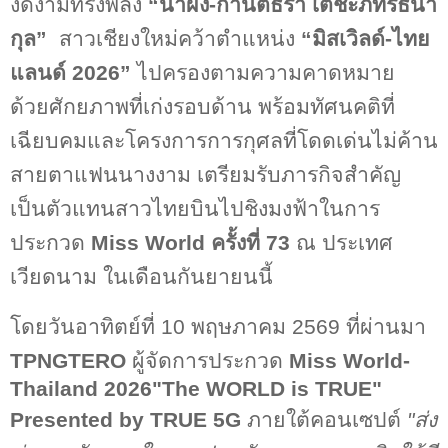
งดงามทรงพลัง
“น้ำผึ้ง
-
กานต์ธีรา เตชะภัทรธนา
กุล”
สาวเชียงใหม่
คว้าตำแหน่ง
“
มิสเวิลด์-ไทย
แลนด์
2026”
ไปครองตามความคาดหมาย
ด้วยศักยภาพที่เก่งรอบด้าน พร้อมทัศนคติที่
เฉียบคมและโครงการการกุศลที่โดดเด่นไม่ค้าน
สายตาแฟนนางงาม เตรียมรับภารกิจสำคัญ
เป็นตัวแทนสาวไทยบินไปชิงมงฟ้าในการ
ประกวด
Miss World
ครั้งที่
73
ณ ประเทศ
เวียดนาม ในเดือนกันยายนนี้
โดยวันอาทิตย์ที่
10
พฤษภาคม
2569
ที่ผ่านมา
TPNGTERO
ผู้จัดการประกวด
Miss World-
Thailand 2026"The WORLD is TRUE"
Presented by TRUE 5G
ภายใต้คอนเซปต์
"
ส่ง