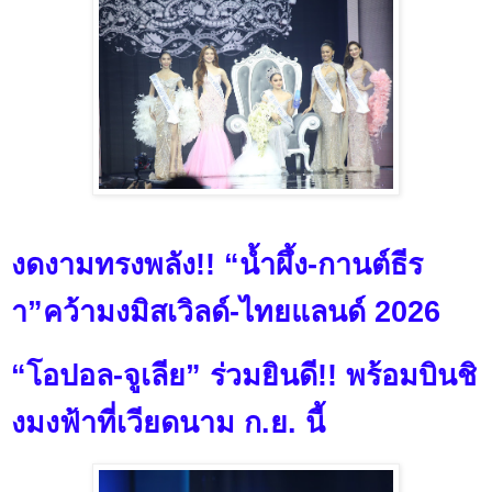
งดงามทรงพลัง
!!
“น้ำผึ้ง
-
กานต์ธีร
า”คว้ามงมิสเวิลด์-ไทยแลนด์
2026
“โอปอล
-
จูเลีย” ร่วมยินดี
!!
พร้อมบินชิ
งมงฟ้าที่เวียดนาม ก.ย. นี้