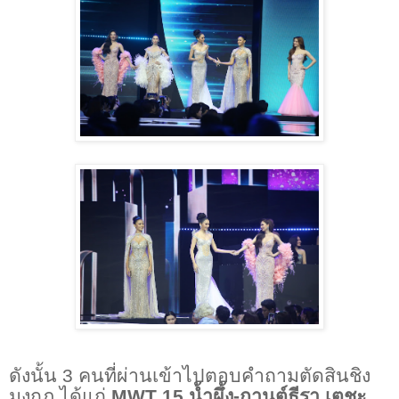
ดังนั้น
3
คนที่ผ่านเข้าไปตอบคำถามตัดสินชิง
มงกุฎ ได้แก่
MWT
15
น้ำผึ้ง
-
กานต์ธีรา เตชะ