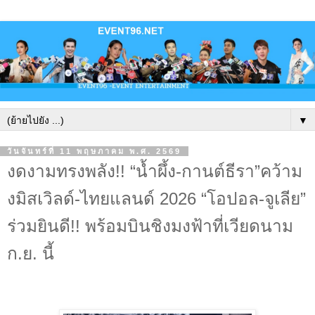
▼
วันจันทร์ที่ 11 พฤษภาคม พ.ศ. 2569
งดงามทรงพลัง!! “น้ำผึ้ง-กานต์ธีรา”คว้าม
งมิสเวิลด์-ไทยแลนด์ 2026 “โอปอล-จูเลีย”
ร่วมยินดี!! พร้อมบินชิงมงฟ้าที่เวียดนาม
ก.ย. นี้