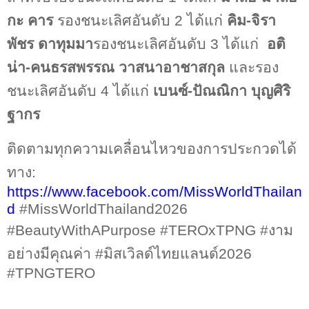
กะ คาร
รองชนะเลิศอันดับ
2
ได้แก่
คิม
-
จิรา
พัชร ดาทุมมา
รองชนะเลิศอันดับ
3
ได้แก่
อติ
น่า
-
คนธรสพรรณ วาสนาอาชาสกุล
และรอง
ชนะเลิศอันดับ
4
ได้แก่
เบนซ์
-
ปัณณิกา บุญศิริ
ฐากร
ติดตามทุกความเคลื่อนไหวของการประกวดได้
ทาง:
https://www.facebook.com/MissWorldThailan
d
#MissWorldThailand2026
#BeautyWithAPurpose #TEROxTPNG #
งาม
อย่างมีคุณค่า
#
มิสเวิลด์ไทยแลนด์
2026
#TPNGTERO