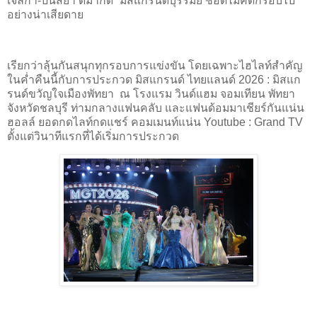
เจลิกา-ปนัสยา ดีมากด์” มิสแกรนด์บุรีรัมย์ ชอตไมค์ตกรอบไป
อย่างน่าเสียดาย
เรียกว่าลุ้นกันสนุกทุกรอบการแข่งขัน โดยเฉพาะไฮไลท์สำคัญ
ในค่ำคืนนี้กับการประกวด มิสแกรนด์ ไทยแลนด์ 2026 : มิสแก
รนด์ขวัญใจเมืองพัทยา ณ โรงแรม วินด์แฮม จอมเทียน พัทยา
จังหวัดชลบุรี ท่ามกลางแฟนคลับ และแฟนด้อมมาเชียร์กันแน่น
ฮอลล์ ยอดกดไลท์กดแชร์ คอมเมนท์แน่น Youtube : Grand TV
ตั้งแต่วินาทีแรกที่ได้เริ่มการประกวด