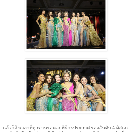
แล้วก็ถึงเวลาที่ทุกท่านรอคอยพิธีกรประกาศ รองอันดับ 4 มิสแก