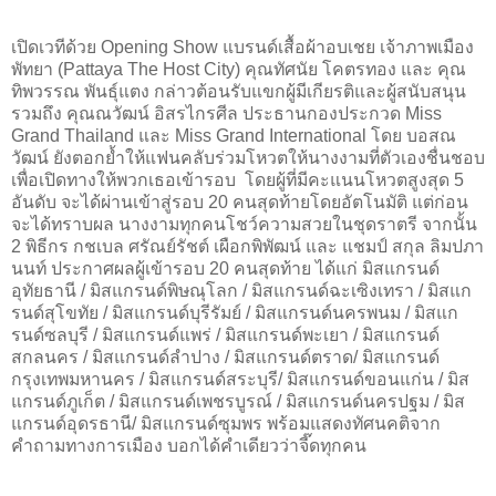
เปิดเวทีด้วย Opening Show แบรนด์เสื้อผ้าอบเชย เจ้าภาพเมือง
พัทยา (Pattaya The Host City) คุณทัศนัย โคตรทอง และ คุณ
ทิพวรรณ พันธุ์แตง กล่าวต้อนรับแขกผู้มีเกียรติและผู้สนับสนุน
รวมถึง คุณณวัฒน์ อิสรไกรศีล ประธานกองประกวด Miss
Grand Thailand และ Miss Grand International โดย บอสณ
วัฒน์ ยังตอกย้ำให้แฟนคลับร่วมโหวตให้นางงามที่ตัวเองชื่นชอบ
เพื่อเปิดทางให้พวกเธอเข้ารอบ โดยผู้ที่มีคะแนนโหวตสูงสุด 5
อันดับ จะได้ผ่านเข้าสู่รอบ 20 คนสุดท้ายโดยอัตโนมัติ แต่ก่อน
จะได้ทราบผล นางงามทุกคนโชว์ความสวยในชุดราตรี จากนั้น
2 พิธีกร กชเบล ศรัณย์รัชต์ เผือกพิพัฒน์ และ แชมป์ สกุล ลิมปภา
นนท์ ประกาศผลผู้เข้ารอบ 20 คนสุดท้าย ได้แก่ มิสแกรนด์
อุทัยธานี / มิสแกรนด์พิษณุโลก / มิสแกรนด์ฉะเซิงเทรา / มิสแก
รนด์สุโขทัย / มิสแกรนด์บุรีรัมย์ / มิสแกรนด์นครพนม / มิสแก
รนด์ซลบุรี / มิสแกรนด์แพร่ / มิสแกรนด์พะเยา / มิสแกรนด์
สกลนคร / มิสแกรนด์ลำปาง / มิสแกรนด์ตราด/ มิสแกรนด์
กรุงเทพมหานคร / มิสแกรนด์สระบุรี/ มิสแกรนด์ขอนแก่น / มิส
แกรนด์ภูเก็ต / มิสแกรนด์เพชรบูรณ์ / มิสแกรนด์นครปฐม / มิส
แกรนด์อุดรธานี/ มิสแกรนด์ซุมพร พร้อมแสดงทัศนคติจาก
คำถามทางการเมือง บอกได้คำเดียวว่าจี๊ดทุกคน