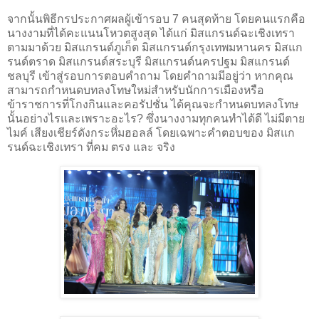
จากนั้นพิธีกรประกาศผลผู้เข้ารอบ 7 คนสุดท้าย โดยคนแรกคือ
นางงามที่ได้คะแนนโหวตสูงสุด ได้แก่ มิสแกรนด์ฉะเชิงเทรา
ตามมาด้วย มิสแกรนด์ภูเก็ต มิสแกรนด์กรุงเทพมหานคร มิสแก
รนด์ตราด มิสแกรนด์สระบุรี มิสแกรนด์นครปฐม มิสแกรนด์
ชลบุรี เข้าสู่รอบการตอบคำถาม โดยคำถามมีอยู่ว่า หากคุณ
สามารถกำหนดบทลงโทษใหม่สำหรับนักการเมืองหรือ
ข้าราชการที่โกงกินและคอรัปชั่น ได้คุณจะกำหนดบทลงโทษ
นั้นอย่างไรและเพราะอะไร? ซึ่งนางงามทุกคนทำได้ดี ไม่มีตาย
ไมค์ เสียงเชียร์ดังกระหึ่มฮอลล์ โดยเฉพาะคำตอบของ มิสแก
รนด์ฉะเชิงเทรา ที่คม ตรง และ จริง