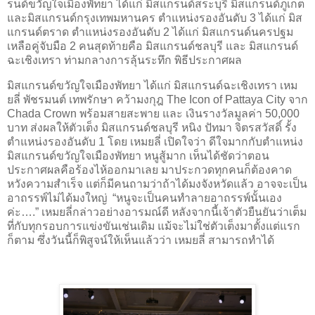
รนด์ขวัญใจเมืองพัทยา ได้แก่ มิสแกรนด์สระบุรี มิสแกรนด์ภูเก็ต
และมิสแกรนด์กรุงเทพมหานคร ตำแหน่งรองอันดับ 3 ได้แก่ มิส
แกรนด์ตราด ตำแหน่งรองอันดับ 2 ได้แก่ มิสแกรนด์นครปฐม
เหลือคู่จับมือ 2 คนสุดท้ายคือ มิสแกรนด์ชลบุรี และ มิสแกรนด์
ฉะเชิงเทรา ท่ามกลางการลุ้นระทึก พิธีประกาศผล
มิสแกรนด์ขวัญใจเมืองพัทยา ได้แก่ มิสแกรนด์ฉะเชิงเทรา เหม
ยลี่ พัชรมนต์ เทพรักษา คว้ามงกุฎ The Icon of Pattaya City จาก
Chada Crown พร้อมสายสะพาย และ เงินรางวัลมูลค่า 50,000
บาท ส่งผลให้ตัวเต็ง มิสแกรนด์ชลบุรี หนิง ปัทมา จิตรสวัสดิ์ รั้ง
ตำแหน่งรองอันดับ 1 โดย เหมยลี่ เปิดใจว่า ดีใจมากกับตำแหน่ง
มิสแกรนด์ขวัญใจเมืองพัทยา หนูสู้มาก เห็นได้ชัดว่าตอน
ประกาศผลคือร้องไห้ออกมาเลย มาประกวดทุกคนก็ต้องคาด
หวังความสำเร็จ แต่ก็มีคนถามว่าถ้าได้มงจังหวัดแล้ว อาจจะเป็น
อาถรรพ์ไม่ได้มงใหญ่ “หนูจะเป็นคนทำลายอาถรรพ์นั้นเอง
ค่ะ….” เหมยลี่กล่าวอย่างอารมณ์ดี หลังจากนี้เจ้าตัวยืนยันว่าเต็ม
ที่กับทุกรอบการแข่งขันเช่นเดิม แม้จะไม่ใช่ตัวเต็งมาตั้งแต่แรก
ก็ตาม ซึ่งวันนี้ก็พิสูจน์ให้เห็นแล้วว่า เหมยลี่ สามารถทำได้