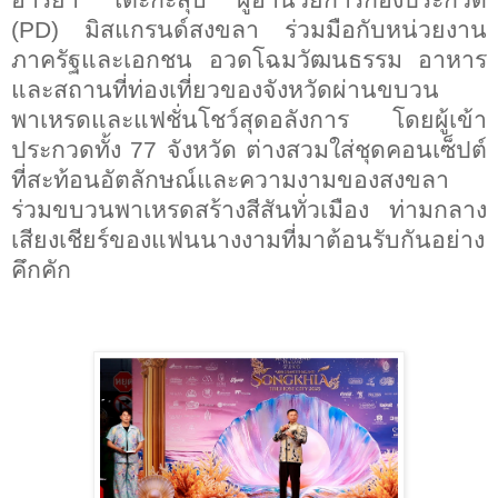
อารยา โต๊ะกะสุบ ผู้อำนวยการกองประกวด
(
PD)
มิสแกรนด์สงขลา ร่วมมือกับหน่วยงาน
ภาครัฐและเอกชน อวดโฉมวัฒนธรรม อาหาร
และสถานที่ท่องเที่ยวของจังหวัดผ่านขบวน
พาเหรดและแฟชั่นโชว์สุดอลังการ โดยผู้เข้า
ประกวดทั้ง 77 จังหวัด ต่างสวมใส่ชุดคอนเซ็ปต์
ที่สะท้อนอัตลักษณ์และความงามของสงขลา
ร่วมขบวนพาเหรดสร้างสีสันทั่วเมือง ท่ามกลาง
เสียงเชียร์ของแฟนนางงามที่มาต้อนรับกันอย่าง
คึกคัก