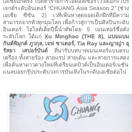
เอเชียอีกครั้ง เปิดตัวรายการไอดอลเซอร์ไววัลเมกะโปร
เจกต์ระดับอินเตอร์
“CHUANG Asia Season 2” (
ช่วง
เอเชีย ซีซัน
2)
เวทีเฟ้นหาสุดยอดเด็กฝึกที่มีความ
สามารถจากทั่วทุกมุมโลก เพื่อก้าวสู่การเป็นศิลปินระดับ
อินเตอร์ ไฮไลต์เด็ดปีนี้นำทัพโดย
5
เมนเทอร์ชื่อดัง
ระดับโลก ได้แก่
Xu Minghao (THE 8),
แบมแบม
กันต์พิมุกต์ ภูวกุล
,
เจฟ ซาเตอร์
, Tia Ray
และญาญ่า อุ
รัสยา เสปอร์บันด์
ที่มารับบทบาทเมนเทอร์แบบครบ
เครื่อง ทั้งสายร้อง สายแรป สายเต้น และสายการแสดง
เพื่อค้นหาดาวดวงใหม่ที่เตรียมเดบิวต์เป็นอินเตอร์เนชัน
แนลบอยกรุ๊ปประดับวงการบันเทิงในระดับเอเชียต่อไป