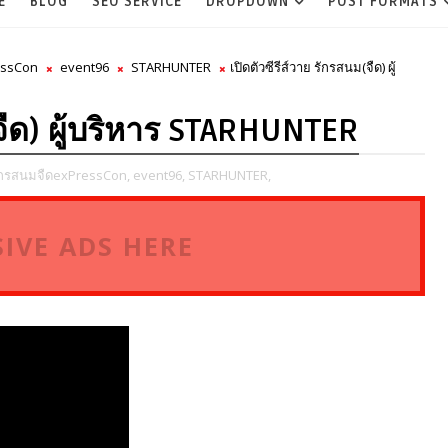
E
BLOG
SEO SERVICE
DROPDOWN
POST FORMATS
essCon
event96
STARHUNTER
เปิดตัวซีรีส์วาย รักรสนม(จืด) ผู้
(จืด) ผู้บริหาร STARHUNTER
ักรสนมจืดexPressCon,
event96,
STARHUNTER,
IVE ADS HERE