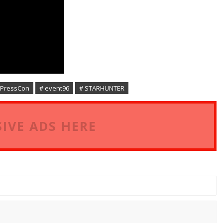
xPressCon
# event96
# STARHUNTER
IVE ADS HERE