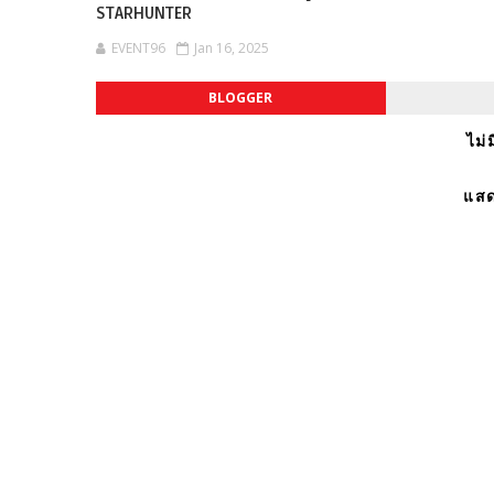
STARHUNTER
EVENT96
Jan 16, 2025
BLOGGER
ไม่
แสด