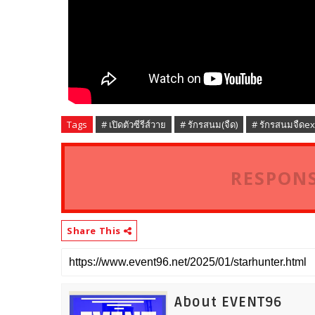
Tags
# เปิดตัวซีรีส์วาย
# รักรสนม(จืด)
# รักรสนมจืดe
RESPONS
Share This
About EVENT96