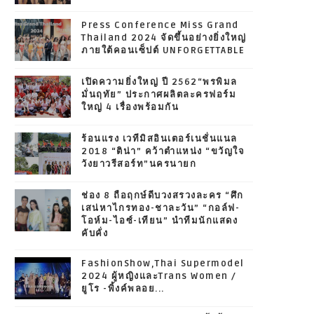
Press Conference Miss Grand
Thailand 2024 จัดขึ้นอย่างยิ่งใหญ่
ภายใต้คอนเซ็ปต์ UNFORGETTABLE
เปิดความยิ่งใหญ่ ปี 2562“พรพิมล
มั่นฤทัย” ประกาศผลิตละครฟอร์ม
ใหญ่ 4 เรื่องพร้อมกัน
ร้อนแรง เวทีมิสอินเตอร์เนชั่นแนล
2018 “ติน่า” คว้าตำแหน่ง “ขวัญใจ
วังยาวรีสอร์ท”นครนายก
ช่อง 8 ถือฤกษ์ดีบวงสรวงละคร “ศึก
เสน่หาไกรทอง-ชาละวัน” “กอล์ฟ-
โอห์ม-ไอซ์-เทียน” นำทีมนักแสดง
คับคั่ง
FashionShow,Thai Supermodel
2024 ผู้หญิงและTrans Women /
ยูโร -พิ้งค์พลอย...