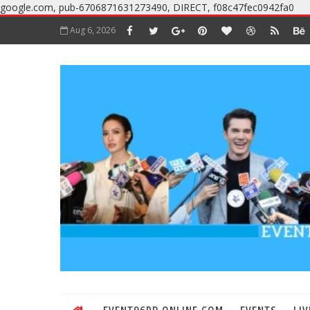
google.com, pub-6706871631273490, DIRECT, f08c47fec0942fa0
Aug 6, 2026