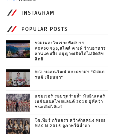
INSTAGRAM
POPULAR POSTS
รวมเพลงไพเราะฟังสบาย
POPSONGS,สไตล์ คาเฟ่ ร้านอาหาร
ลานแคมปิ้ง อนุญาตเปิดได้ไม่ติดลิข
สิทธิ
MGI บอสณวัฒน์ แจงดราม่า “มิสแก
รนด์ เมียนมา”
แซ่บเว่อร์ รอบชุดว่ายน้ำ มิสอินเตอร์
เนชั่นแนลไทยแลนด์ 2018 ผู้ที่คว้า
ชนะเลิศได้แก่......
โซเฟียร์ กวินตรา คว้าตำแหน่ง Miss
MAXIM 2016 ดูภาพให้ฉ่ำตา