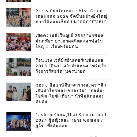
Press Conference Miss Grand
Thailand 2024 จัดขึ้นอย่างยิ่งใหญ่
ภายใต้คอนเซ็ปต์ UNFORGETTABLE
เปิดความยิ่งใหญ่ ปี 2562“พรพิมล
มั่นฤทัย” ประกาศผลิตละครฟอร์ม
ใหญ่ 4 เรื่องพร้อมกัน
ร้อนแรง เวทีมิสอินเตอร์เนชั่นแนล
2018 “ติน่า” คว้าตำแหน่ง “ขวัญใจ
วังยาวรีสอร์ท”นครนายก
ช่อง 8 ถือฤกษ์ดีบวงสรวงละคร “ศึก
เสน่หาไกรทอง-ชาละวัน” “กอล์ฟ-
โอห์ม-ไอซ์-เทียน” นำทีมนักแสดง
คับคั่ง
FashionShow,Thai Supermodel
2024 ผู้หญิงและTrans Women /
ยูโร -พิ้งค์พลอย...