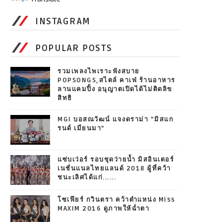
INSTAGRAM
POPULAR POSTS
รวมเพลงไพเราะฟังสบาย
POPSONGS,สไตล์ คาเฟ่ ร้านอาหาร
ลานแคมปิ้ง อนุญาตเปิดได้ไม่ติดลิข
สิทธิ
MGI บอสณวัฒน์ แจงดราม่า “มิสแก
รนด์ เมียนมา”
แซ่บเว่อร์ รอบชุดว่ายน้ำ มิสอินเตอร์
เนชั่นแนลไทยแลนด์ 2018 ผู้ที่คว้า
ชนะเลิศได้แก่......
โซเฟียร์ กวินตรา คว้าตำแหน่ง Miss
MAXIM 2016 ดูภาพให้ฉ่ำตา