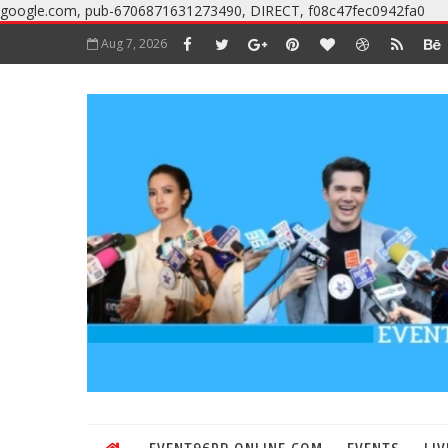
google.com, pub-6706871631273490, DIRECT, f08c47fec0942fa0
Aug 7, 2026