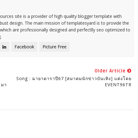
urces site is a provider of high quality blogger template with
ust design. The main mission of templatesyard is to provide the
 which are professionally designed and perfectlly seo optimized to
.
Facebook
Picture Free
Older Article
e
Song : ฉายาดาราปี67 [สมาคมนักข่าวบันเทิง] แต่งโดย
 มา
EVENT96TR