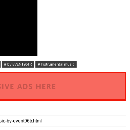
# by EVENT96TR
# Instrumental music
IVE ADS HERE