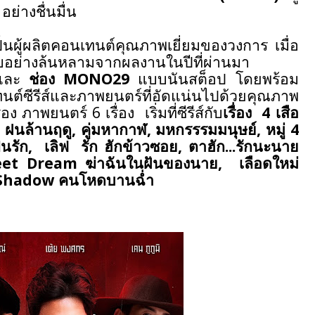
น
อย่างชื่นมื่น
ป็นผู้ผลิตคอนเทนต์คุณภาพเยี่ยมของวงการ เมื่อ
ับอย่างล้นหลามจากผลงานในปีที่ผ่านมา
และ
ช่อง
MONO
29
แบบนันสต็อป โดยพร้อม
ต์ซีรีส์และภาพยนตร์ที่อัดแน่นไปด้วยคุณภาพ
ื่อง ภาพยนตร์ 6 เรื่อง
เริ่มที่ซีรีส์กับ
เรื่อง
4 เสือ
,
ฝนล้านฤดู
,
คู่มหากาฬ
,
มหกรรรมมนุษย์
,
หมู่ 4
็นรัก
,
เลิฟ
รัก ฮักข้าวซอย
,
ตาฮัก...รักนะนาย
eet Dream
ฆ่าฉันในฝันของนาย
,
เลือดใหม่
 Shadow
คนโหดบานฉ่ำ