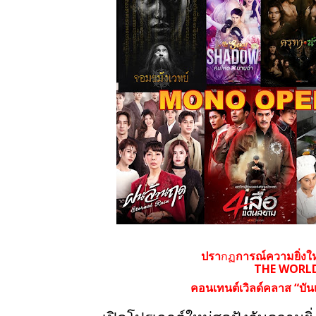
ปรา
กฏ
การณ์ความยิ่ง
THE WORLD
คอนเทนต์เวิลด์คลาส “บัน