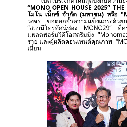
เปิดโปรเจกต์ใหม่สุดปังกับความย
“
MONO OPEN HOUSE 2025” THE 
โมโน เน็กซ์ จำกัด (มหาชน) หรือ "
วงจร ขอตอกย้ำความแข็งแกร่งด้วยก
“สถานีโทรทัศน์ช่อง
MONO29”
ที
แพลตฟอร์มวิดีโอสตรีมมิ่ง "
Monoma
ราย และผู้ผลิตคอนเทนต์คุณภาพ
“
MO
เมี่ยม