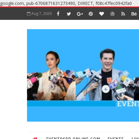
google.com, pub-6706871631273490, DIRECT, f08c47fec0942fa0
Aug 7, 2026