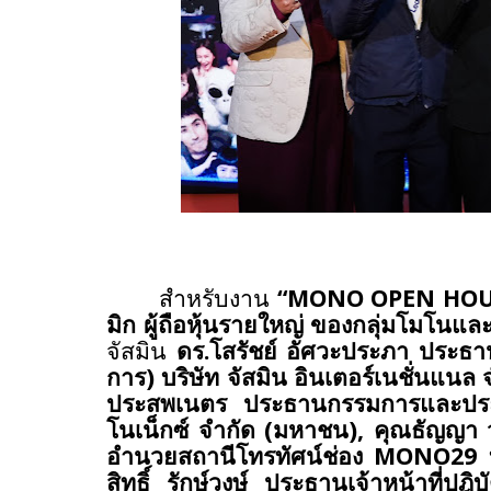
สำหรับงาน
“MONO OPEN HOU
มิก
ผู้ถือหุ้นรายใหญ่
ของกลุ่มโมโนและ
จัสมิน
ดร.โสรัชย์ อัศวะประภา ประธา
การ) บริษัท จัสมิน อินเตอร์เนชั่นแน
ประสพเนตร ประธานกรรมการและประธ
โนเน็กซ์ จำกัด (มหาชน), คุณธัญญา ว
อำนวยสถานีโทรทัศน์ช่อง MONO29 บ
สิทธิ์ รักษ์วงษ์ ประธานเจ้าหน้าที่ป