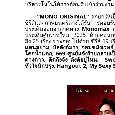
บริหารโมโน
ให้การต้อนรับเข้าร่วมงา
“
MONO ORIGINAL”
ถูกยกให้เ
ซีรีส์และภาพยนตร์ต่างได้รับการตอบร
ประเดิมออกอากาศทาง
Monomax
ประเดิมศักราชใหม่ 2025 ด้วยคอนเทน
ถึง 25 เรื่อง ประกอบไปด้วย ซีรีส์ 19 เร
แดนสยาม
,
บัลลังก์มาร
,
จอมขมังเวทย์
โคกน้ำแตก
,
669 ศูนย์แจ้งร้ายกลายเป
ต่างดาว
,
คิดถึงจัง ตังค์อยู่ไหน
,
Sw
หัวใจนักปรุง
, Hangout
2
, My Sexy