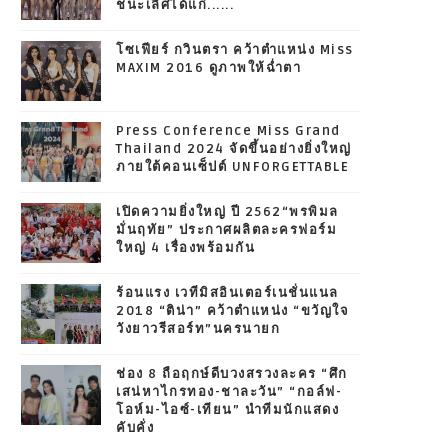
ชนะเลิศได้แก่......
โซเฟียร์ กวินตรา คว้าตำแหน่ง Miss
MAXIM 2016 ดูภาพให้ฉ่ำตา
Press Conference Miss Grand
Thailand 2024 จัดขึ้นอย่างยิ่งใหญ่
ภายใต้คอนเซ็ปต์ UNFORGETTABLE
เปิดความยิ่งใหญ่ ปี 2562“พรพิมล
มั่นฤทัย” ประกาศผลิตละครฟอร์ม
ใหญ่ 4 เรื่องพร้อมกัน
ร้อนแรง เวทีมิสอินเตอร์เนชั่นแนล
2018 “ติน่า” คว้าตำแหน่ง “ขวัญใจ
วังยาวรีสอร์ท”นครนายก
ช่อง 8 ถือฤกษ์ดีบวงสรวงละคร “ศึก
เสน่หาไกรทอง-ชาละวัน” “กอล์ฟ-
โอห์ม-ไอซ์-เทียน” นำทีมนักแสดง
คับคั่ง