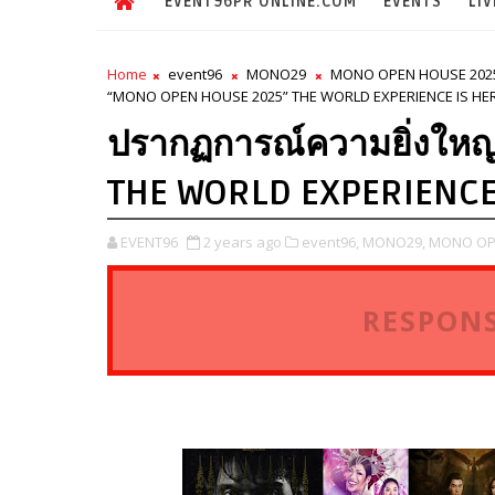
EVENT96PR ONLINE.COM
EVENTS
LIV
Home
event96
MONO29
MONO OPEN HOUSE 202
“MONO OPEN HOUSE 2025” THE WORLD EXPERIENCE IS HERE
ปรากฏการณ์ความยิ่งให
THE WORLD EXPERIENCE 
EVENT96
2 years ago
event96,
MONO29,
MONO OPE
RESPONS