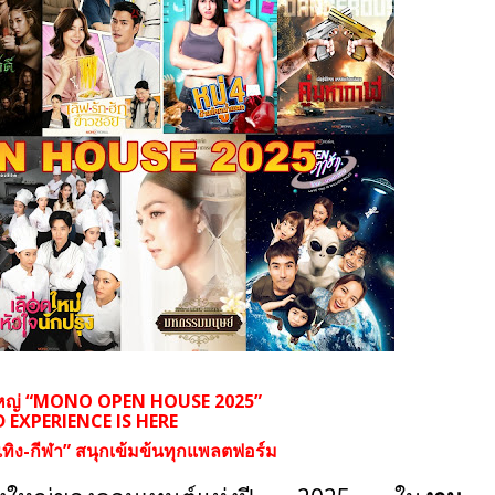
ใหญ่ “MONO OPEN HOUSE 2025”
 EXPERIENCE IS HERE
เทิง-กีฬา” สนุกเข้มข้นทุกแพลตฟอร์ม