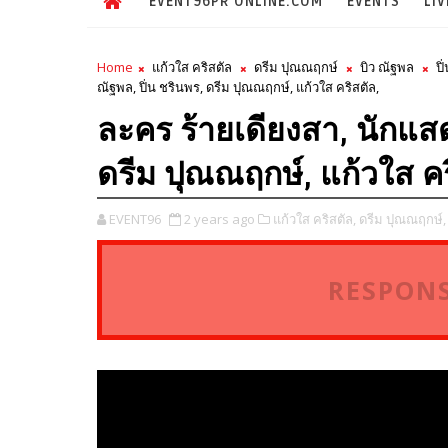
EVENT96PR ONLINE.COM
EVENTS
LIV
Home
แก้วใส คริสตัล
ดรีม ปุณณฤกษ์
บิว ณัฐพล
ปิ
ณัฐพล, ปิ่น ชรินพร, ดรีม ปุณณฤกษ์, แก้วใส คริสตัล,
ละคร ร้ายเดียงสา, นักแสด
ดรีม ปุณณฤกษ์, แก้วใส คร
EVENT96
2 years ago
แก้วใส คริสตัล,
ดรีม ปุณณฤกษ์,
RESPONS