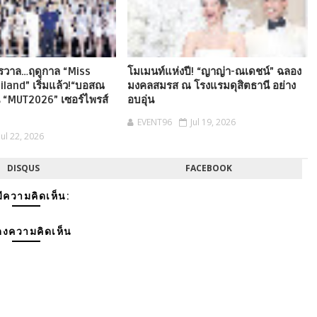
ักรวาล…ฤดูกาล “Miss
โมเมนท์แห่งปี! “ญาญ่า-ณเดชน์” ฉลอง
iland” เริ่มแล้ว!“บอสณ
มงคลสมรส ณ โรงแรมดุสิตธานี อย่าง
ซัน “MUT2026” เซอร์ไพรส์
อบอุ่น
EVENT96
Jul 19, 2026
Jul 22, 2026
DISQUS
FACEBOOK
มีความคิดเห็น:
งความคิดเห็น