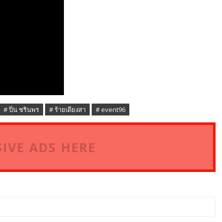
# ปิ่น ชรินพร
# ร้ายเดียงสา
# event96
IVE ADS HERE