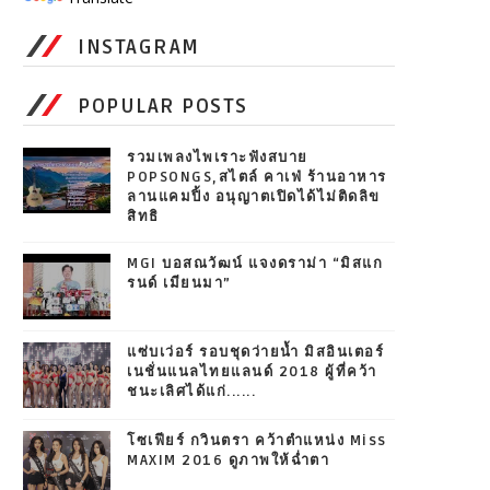
INSTAGRAM
POPULAR POSTS
รวมเพลงไพเราะฟังสบาย
POPSONGS,สไตล์ คาเฟ่ ร้านอาหาร
ลานแคมปิ้ง อนุญาตเปิดได้ไม่ติดลิข
สิทธิ
MGI บอสณวัฒน์ แจงดราม่า “มิสแก
รนด์ เมียนมา”
แซ่บเว่อร์ รอบชุดว่ายน้ำ มิสอินเตอร์
เนชั่นแนลไทยแลนด์ 2018 ผู้ที่คว้า
ชนะเลิศได้แก่......
โซเฟียร์ กวินตรา คว้าตำแหน่ง Miss
MAXIM 2016 ดูภาพให้ฉ่ำตา