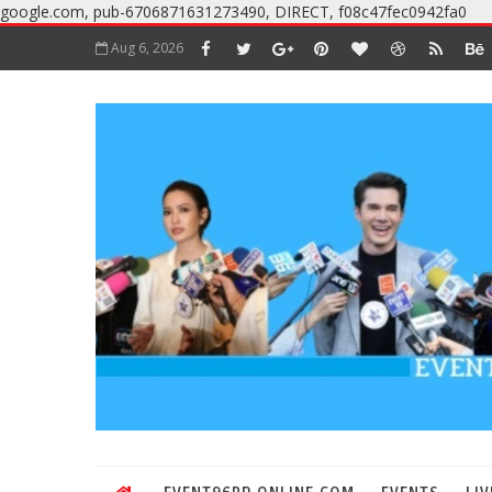
google.com, pub-6706871631273490, DIRECT, f08c47fec0942fa0
Aug 6, 2026