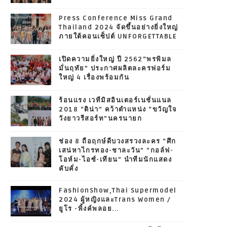
Press Conference Miss Grand
Thailand 2024 จัดขึ้นอย่างยิ่งใหญ่
ภายใต้คอนเซ็ปต์ UNFORGETTABLE
เปิดความยิ่งใหญ่ ปี 2562“พรพิมล
มั่นฤทัย” ประกาศผลิตละครฟอร์ม
ใหญ่ 4 เรื่องพร้อมกัน
ร้อนแรง เวทีมิสอินเตอร์เนชั่นแนล
2018 “ติน่า” คว้าตำแหน่ง “ขวัญใจ
วังยาวรีสอร์ท”นครนายก
ช่อง 8 ถือฤกษ์ดีบวงสรวงละคร “ศึก
เสน่หาไกรทอง-ชาละวัน” “กอล์ฟ-
โอห์ม-ไอซ์-เทียน” นำทีมนักแสดง
คับคั่ง
FashionShow,Thai Supermodel
2024 ผู้หญิงและTrans Women /
ยูโร -พิ้งค์พลอย...