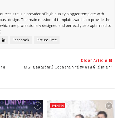
urces site is a provider of high quality blogger template with
ust design. The main mission of templatesyard is to provide the
 which are professionally designed and perfectlly seo optimized to
.
Facebook
Picture Free
Older Article
วาม
MGI บอสณวัฒน์ แจงดราม่า “มิสแกรนด์ เมียนมา”
EVENT96