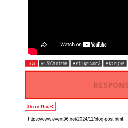
Tags
# แก้วใส คริสตัล
# ดรีม ปุณณฤกษ์
# บิว ณัฐพล
RESPONS
Share This