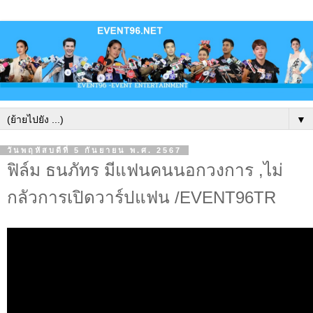
▼
วันพฤหัสบดีที่ 5 กันยายน พ.ศ. 2567
ฟิล์ม ธนภัทร มีแฟนคนนอกวงการ ,ไม่
กลัวการเปิดวาร์ปแฟน /EVENT96TR