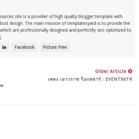
urces site is a provider of high quality blogger template with
ust design. The main mission of templatesyard is to provide the
 which are professionally designed and perfectlly seo optimized to
.
Facebook
Picture Free
Older Article
เพลง เยาวราช ร็อกสตาร์ : EVENT96TR
ow