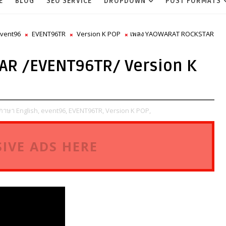
E
BLOG
SEO SERVICE
DROPDOWN
POST FORMATS
vent96
EVENT96TR
Version K POP
เพลง YAOWARAT ROCKSTAR
AR /EVENT96TR/ Version K
ภาษา English,
event96,
EVENT96TR,
Version K POP,
IVE ADS HERE