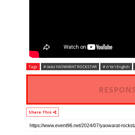
Tags
# เพลง YAOWARAT ROCKSTAR
# ภาษา English
RESPONS
Share This