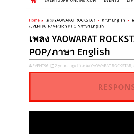
EVENT96PR ONLINE.COM
EVENTS
LIV
Home
เพลง YAOWARAT ROCKSTAR
ภาษา English
e
/EVENT96TR/ Version K POP/ภาษา English
เพลง YAOWARAT ROCKST
POP/ภาษา English
EVENT96
2 years ago
เพลง YAOWARAT ROCKSTAR,
RESPONS