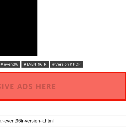
# event96
# EVENT96TR
# Version K POP
IVE ADS HERE