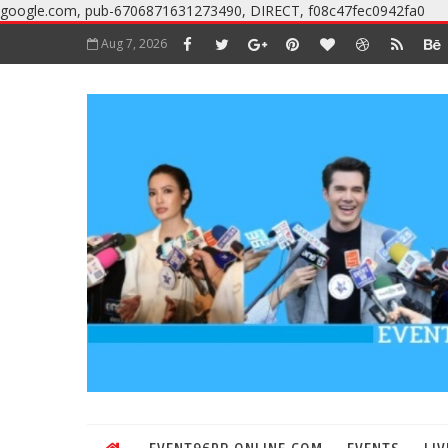
google.com, pub-6706871631273490, DIRECT, f08c47fec0942fa0
Aug 7, 2026