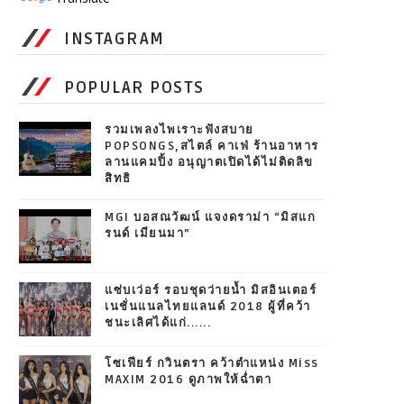
INSTAGRAM
POPULAR POSTS
รวมเพลงไพเราะฟังสบาย
POPSONGS,สไตล์ คาเฟ่ ร้านอาหาร
ลานแคมปิ้ง อนุญาตเปิดได้ไม่ติดลิข
สิทธิ
MGI บอสณวัฒน์ แจงดราม่า “มิสแก
รนด์ เมียนมา”
แซ่บเว่อร์ รอบชุดว่ายน้ำ มิสอินเตอร์
เนชั่นแนลไทยแลนด์ 2018 ผู้ที่คว้า
ชนะเลิศได้แก่......
โซเฟียร์ กวินตรา คว้าตำแหน่ง Miss
MAXIM 2016 ดูภาพให้ฉ่ำตา