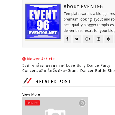
About EVENT96
Templatesyard is a blogger reso
premium looking layout and rob
best quality blogger templates
deliver best result for your blog
Newer Article
อิงฟ้าชาล็อต,บรรยากาศ Love Bully Dance Party
Concert,หลิน ใบมิ้นท์ฯลฯGrand Dancer Battle Sh
RELATED POST
View More
EVENT96