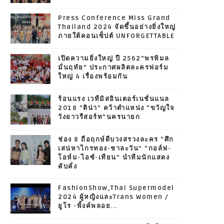
Press Conference Miss Grand
Thailand 2024 จัดขึ้นอย่างยิ่งใหญ่
ภายใต้คอนเซ็ปต์ UNFORGETTABLE
เปิดความยิ่งใหญ่ ปี 2562“พรพิมล
มั่นฤทัย” ประกาศผลิตละครฟอร์ม
ใหญ่ 4 เรื่องพร้อมกัน
ร้อนแรง เวทีมิสอินเตอร์เนชั่นแนล
2018 “ติน่า” คว้าตำแหน่ง “ขวัญใจ
วังยาวรีสอร์ท”นครนายก
ช่อง 8 ถือฤกษ์ดีบวงสรวงละคร “ศึก
เสน่หาไกรทอง-ชาละวัน” “กอล์ฟ-
โอห์ม-ไอซ์-เทียน” นำทีมนักแสดง
คับคั่ง
FashionShow,Thai Supermodel
2024 ผู้หญิงและTrans Women /
ยูโร -พิ้งค์พลอย...