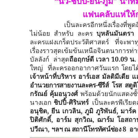
“
นิว-ชิปปี้-ยีน-ภูมิ
”
นำที
แฟนคลับแห่ให้กำ
เป็นละครอีกหนึ่งเรื่องที่พ
ไม่น้อย สำหรับ ละคร
บุหลันมันตรา
ละครแฝงเกร็ดประวัติศาสตร์ ที่จะพา
เรื่องราวสุดเข้มข้นเหนือจินตนาการท่
บัลลังก์
ล่าสุด
ถือฤกษ์ดี เวลา 10.09 น
ใหญ่
ที่ละครออกอากาศวันแรก
โดยได
เจ้าหน้าที่บริหาร อาร์เอส มัลติมีเดีย 
อำนวยการสายงานละคร-ซีรีส์ โรส สตูดิ
กรัณย์ คุ้มอนุวงศ์
พร้อมด้วยนักแสดงชั
นางเอก
ชิปปี้-ศิรินทร์
เป็นละครพีเรียด
อนุชิต
,
ยีน เกวลิน
,
ภูมิ ภูริพันธ์
,
มาร์ค 
ปิติศักดิ์
,
อาร์ม สุกวิณ
,
ฌาร์ม โอสถา
ปวีณา
,
ฯลฯ
ณ สถานีโทรทัศน์ช่อง 8
อาค