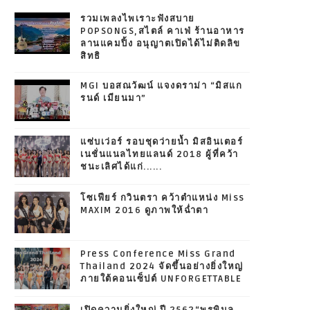
รวมเพลงไพเราะฟังสบาย
POPSONGS,สไตล์ คาเฟ่ ร้านอาหาร
ลานแคมปิ้ง อนุญาตเปิดได้ไม่ติดลิข
สิทธิ
MGI บอสณวัฒน์ แจงดราม่า “มิสแก
รนด์ เมียนมา”
แซ่บเว่อร์ รอบชุดว่ายน้ำ มิสอินเตอร์
เนชั่นแนลไทยแลนด์ 2018 ผู้ที่คว้า
ชนะเลิศได้แก่......
โซเฟียร์ กวินตรา คว้าตำแหน่ง Miss
MAXIM 2016 ดูภาพให้ฉ่ำตา
Press Conference Miss Grand
Thailand 2024 จัดขึ้นอย่างยิ่งใหญ่
ภายใต้คอนเซ็ปต์ UNFORGETTABLE
เปิดความยิ่งใหญ่ ปี 2562“พรพิมล