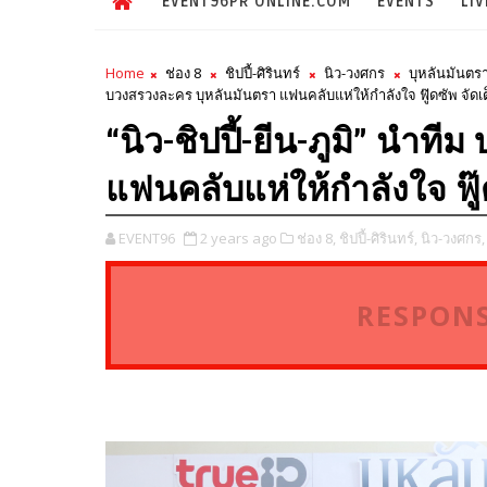
EVENT96PR ONLINE.COM
EVENTS
LIV
Home
ช่อง 8
ชิปปี้-ศิรินทร์
นิว-วงศกร
บุหลันมันตร
บวงสรวงละคร บุหลันมันตรา แฟนคลับแห่ให้กำลังใจ ฟู๊ดซัพ จัดเต
“นิว-ชิปปี้-ยีน-ภูมิ” นำท
แฟนคลับแห่ให้กำลังใจ ฟู๊ด
EVENT96
2 years ago
ช่อง 8,
ชิปปี้-ศิรินทร์,
นิว-วงศกร,
RESPONS