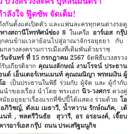
ม บวงสรวงละคร บุหลันมันตรา
ลังใจ ฟู๊ดซัพ จัดเต็ม
!
ูดถึงกันตั้งแต่เปิดตัว และแฟนละครทุกคนต่างรอดู
ทางสถานีโทรทัศน์ช่อง 8
ในเครือ
อาร์เอส กรุ๊ป
ทุกคนข้ามเวลาย้อนไปสู่อาณาจักรอยุธยา กับ
ามกลางสงครามการเมืองที่เดิมพันด้วยราช
.
วันจันทร์ ที่ 15 กรกฎาคม 2567
จัดพิธีบวงสรวง
้รับเกียรติจาก
คุณนงลักษณ์ งามโรจน์ ประธาน
แอนด์ เอ็นเตอร์เทนเมนท์
คุณณณิญา พรหมเงิน
ผู้
โอ
เป็นประธานในพิธี ร่วมกับ ผู้จัด และ ผู้กำกับ
้นนำของเรื่อง นำโดย พระเอก
นิว-วงศกร
ควงคู่
สมัยอยุธยาเรื่องแรกที่ชิปปี้ได้แสดง ร่วมด้วย
โอ
อภิวิชญ์
,
ตังเม เมธาวี
,
น้ำหวาน รักษ์ณภัค
,
เต้
นนท์
,
พลตรีวินธัย
สุวารี
,
อร อรอนงค์
,
เจี๊ยบ
ารอาร์เอส กรุ๊ป
ถนน ประเสริฐมนูกิจ