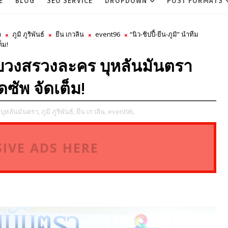
E
BLOG
SEO SERVICE
DROPDOWN
POST FORMATS
า
ภูมิ ภูริพันธ์
ยีน เกวลิน
event96
“นิว-ชิปปี้-ยีน-ภูมิ” นำทีม
็ม!
ีม บวงสรวงละคร บุหลันมันตรา
ซัพ จัดเต็ม!
บุหลันมันตรา,
ภูมิ ภูริพันธ์,
ยีน เกวลิน,
event96,
IVE ADS HERE