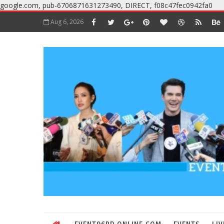
google.com, pub-6706871631273490, DIRECT, f08c47fec0942fa0
Aug 6, 2026