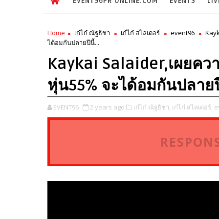
EVENT96PR ONLINE.COM
EVENTS
LIV
Home
เก๋ไก๋ ณัฐธิชา
เก๋ไก๋ สไลเดอร์
event96
Kayk
ได้อมกันปลายปีนี้...
Kaykai Salaider,เผยความ
หุ่น55% จะได้อมกันปลายปีน
EVENT96
2 years ago
เก๋ไก๋ ณัฐธิชา,
เก๋ไก๋ สไลเดอร์,
e
RESPONS