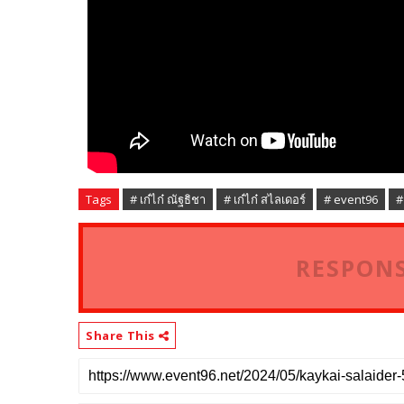
Tags
# เก๋ไก๋ ณัฐธิชา
# เก๋ไก๋ สไลเดอร์
# event96
#
RESPONS
Share This