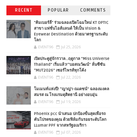
RECENT
POPULAR
COMMENTS
"คิมเบอร์ลี่" ร่วมฉลองเปิดโฉมใหม่ KT OPTIC
สาขา แฟชั่นไอส์แลนด์ ให้เป็น Vision &
Eyewear Destination ด้วยมาตรฐานระดับ
โลก
EVENT96
Jul 25, 2026
เปิดประตูสู่จักรวาล…ฤดูกาล “Miss Universe
Thailand” เริ่มแล้ว!“บอสณวัฒน์” ลั่นซีซัน
“MUT2026” เซอร์ไพรส์ทุกโค้ง
EVENT96
Jul 22, 2026
โมเมนท์แห่งปี! “ญาญ่า-ณเดชน์” ฉลองมงคล
สมรส ณ โรงแรมดุสิตธานี อย่างอบอุ่น
EVENT96
Jul 19, 2026
Phoenix pcc นำเสนอ ปกป้องขั้นสุดเพื่อรถ
คันโปรดของคุณ ด้วยฟิล์มกันรอยระดับโลก
LLumar PPF จากสหรัฐอเมริกา
EVENT96
Jul 07, 2026