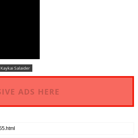
 Kaykai Salaider
IVE ADS HERE