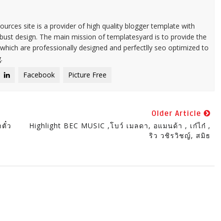
urces site is a provider of high quality blogger template with
ust design. The main mission of templatesyard is to provide the
 which are professionally designed and perfectlly seo optimized to
.
Facebook
Picture Free
Older Article
ตั๋ว
Highlight BEC MUSIC ,โบว์ เมลดา, อแมนด้า , เก๋ไก๋ ,
ริว วชิรวิชญ์, สมิธ