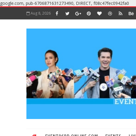
google.com, pub-6706871631273490, DIRECT, f08c47fec0942fa0
Aug 8, 2026