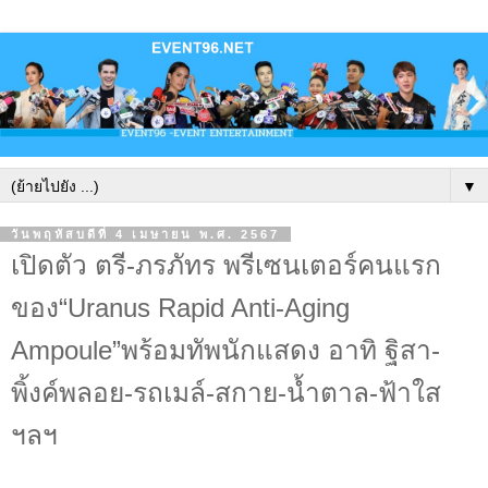
▼
วันพฤหัสบดีที่ 4 เมษายน พ.ศ. 2567
เปิดตัว ตรี-ภรภัทร พรีเซนเตอร์คนแรก
ของ“Uranus Rapid Anti-Aging
Ampoule”พร้อมทัพนักแสดง อาทิ ฐิสา-
พิ้งค์พลอย-รถเมล์-สกาย-น้ำตาล-ฟ้าใส
ฯลฯ