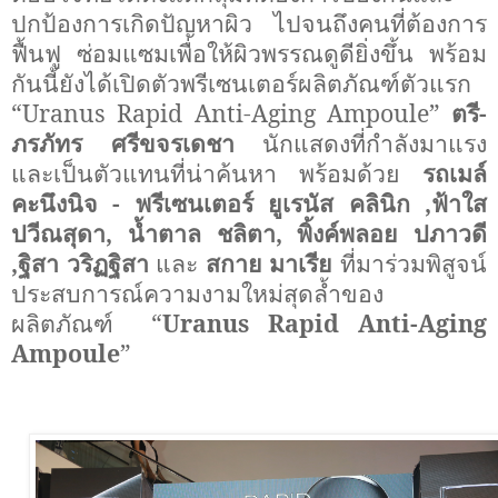
ปกป้องการเกิดปัญหาผิว ไปจนถึงคนที่ต้องการ
ฟื้นฟู ซ่อมแซมเพื่อให้ผิวพรรณดูดียิ่งขึ้น พร้อม
กันนี้ยังได้เปิดตัวพรีเซนเตอร์ผลิตภัณฑ์ตัวแรก
“
Uranus Rapid Anti-Aging Ampoule”
ตรี-
ภรภัทร ศรีขจรเดชา
นักแสดงที่กำลังมาแรง
และเป็นตัวแทนที่น่าค้นหา พร้อมด้วย
รถเมล์
คะนึงนิจ - พรีเซนเตอร์ ยูเรนัส คลินิก
,
ฟ้าใส
ปวีณสุดา
,
น้ำตาล ชลิตา
,
พิ้งค์พลอย ปภาวดี
,
ฐิสา วริฏฐิสา
และ
สกาย มาเรีย
ที่มาร่วมพิสูจน์
ประสบการณ์ความงามใหม่สุดล้ำของ
ผลิตภัณฑ์
“
Uranus Rapid Anti-Aging
Ampoule
”