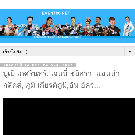
▼
วันเสาร์ที่ 13 มกราคม พ.ศ. 2567
ปูเป้ เกศรินทร์, เจนนี่ ชยิสรา, แอนน่า
กลึคส์, ภูมิ เกียรติภูมิ,อ้น อัคร...