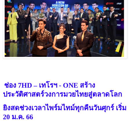
ช่อง
7HD
– เทโรฯ -
ONE
สร้าง
ประวัติศาสตร์วงการมวยไทยสู่ตลาดโลก
ยิงสดช่วงเวลาไพร์มไทม์ทุกคืนวันศุกร์ เริ่ม
20
ม.ค.
66