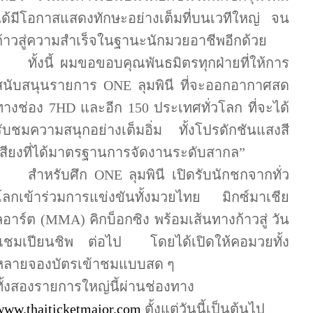
ได้มีโอกาสแสดงทักษะอย่างเต็มที่บนเวทีใหญ่ จน
ก้าวสู่ความสำเร็จในฐานะนักมวยอาชีพอีกด้วย
ทั้งนี้ ผมขอขอบคุณพันธมิตรทุกฝ่ายที่ให้การ
สนับสนุนรายการ
ONE
ลุมพินี ที่จะออกอากาศสด
ทางช่อง
7HD
และอีก
150
ประเทศทั่วโลก ที่จะได้
รับชมความสนุกอย่างเต็มอิ่ม ทั้งโปรดักชันแสงสี
เสียงที่ได้มาตรฐานการจัดงานระดับสากล”
สำหรับศึก
ONE
ลุมพินี เปิดรับนักชกจากทั่ว
โลกเข้าร่วมการแข่งขันทั้งมวยไทย
มิกซ์มาเชีย
ลอาร์ต (
MMA)
คิกบ็อกซิง พร้อมเส้นทางก้าวสู่ วัน
แชมเปียนชิพ ต่อไป โดยได้เปิดให้คอมวยทั้ง
หลายจองบัตรเข้าชมแบบสด ๆ
ทั้งสองรายการใหญ่นี้ผ่านช่องทาง
www.thaiticketmajor.com
ตั้งแต่วันนี้เป็นต้นไป