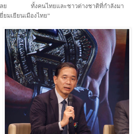
เลย ทั้งคนไทยและชาวต่างชาติที่กำลังมา
เยี่ยมเยียนเมืองไทย”