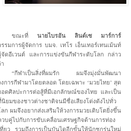
ขณะที่
นายไบรอัน ลินด์เซ มาร์การ์
กรรมการผู้จัดการ บมจ. เทโร เอ็นเทอร์เทนเม้นท์
ผู้จัดอีเวนต์ และการแข่งขันกีฬาระดับโลก กล่าว
่า
“กีฬาเป็นสิ่งที่ผมรัก ผมจึงมุ่งมั่นพัฒนา
วงการกีฬามาโดยตลอด โดยเฉพาะ
‘
มวยไทย
’
สุด
ยอดศิลปะการต่อสู้ที่มีเอกลักษณ์ของไทย และเป็น
ที่นิยมของชาวต่างชาติจนมีชื่อเสียงโด่งดังไปทั่ว
โลก ผมจึงอยากส่งเสริมให้วงการมวยเติบโตยิ่งขึ้น
ควบคู่ไปกับการขับเคลื่อนเศรษฐกิจด้านการท่อง
เที่ยว รวมถึงการเป็นบันไดอีกขั้นให้นักชกรุ่นใหม่