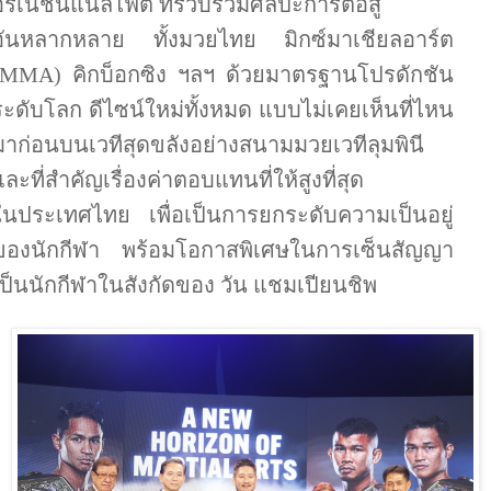
อร์เนชันแนลไฟต์ ที่รวบรวมศิลปะการต่อสู้
อันหลากหลาย ทั้งมวยไทย มิกซ์มาเชียลอาร์ต
MMA)
คิกบ็อกซิง ฯลฯ ด้วยมาตรฐานโปรดักชัน
ระดับโลก ดีไซน์ใหม่ทั้งหมด แบบไม่เคยเห็นที่ไหน
มาก่อนบนเวทีสุดขลังอย่างสนามมวยเวทีลุมพินี
และที่สำคัญเรื่องค่าตอบแทนที่ให้สูงที่สุด
ในประเทศไทย เพื่อเป็นการยกระดับความเป็นอยู่
ของนักกีฬา พร้อมโอกาสพิเศษในการเซ็นสัญญา
เป็นนักกีฬาในสังกัดของ วัน แชมเปียนชิพ