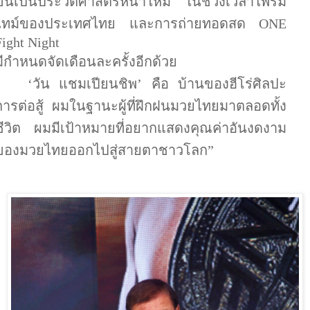
ขึ้นเป็นประวัติศาสตร์หน้าใหม่ ในช่วงเวลาไพรม์
ไทม์ของประเทศไทย และการถ่ายทอดสด
ONE
Fight Night
มีกำหนดจัดเดือนละครั้งอีกด้วย
‘
วัน แชมเปียนชิพ
’
คือ บ้านของฮีโร่ศิลปะ
การต่อสู้ ผมในฐานะผู้ที่ฝึกฝนมวยไทยมาตลอดทั้ง
ชีวิต ผมมีเป้าหมายที่อยากแสดงคุณค่าอันงดงาม
ของมวยไทยออกไปสู่สายตาชาวโลก”