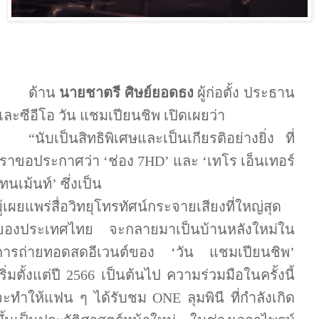
ด้าน
นายชาตรี ศิษย์ยอดธง
ผู้ก่อตั้ง ประธาน
และซีอีโอ วัน แชมเปียนชิพ เปิดเผยว่า
“นับเป็นสิทธิพิเศษและเป็นเกียรติอย่างยิ่ง ที่
เราขอประกาศว่า
‘
ช่อง
7HD’
และ
‘
เทโร เอ็นเทอร์
เทนเม้นท์
’
ซึ่งเป็น
ผู้เผยแพร่สื่อวิทยุโทรทัศน์กระจายเสียงที่ใหญ่สุด
ของประเทศไทย จะกลายมาเป็นบ้านหลังใหม่ใน
การถ่ายทอดสดอีเวนต์ของ
‘
วัน แชมเปียนชิพ
’
ริ่มตั้งแต่ปี
2566
เป็นต้นไป ความร่วมมือในครั้งนี้
จะทำให้แฟน ๆ ได้รับชม
ONE
ลุมพินี ที่กำลังเกิด