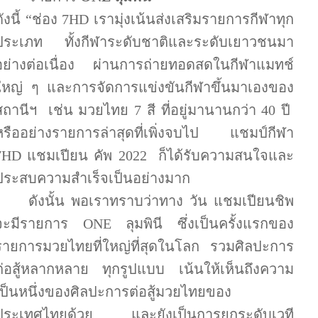
ังนี้
“ช่อง
7HD
เรามุ่งเน้นส่งเสริมรายการกีฬาทุก
ประเภท ทั้งกีฬาระดับชาติและระดับเยาวชนมา
อย่างต่อเนื่อง ผ่านการถ่ายทอดสดในกีฬาแมทช์
ใหญ่ ๆ และการจัดการแข่งขันกีฬาขึ้นมาเองของ
สถานีฯ เช่น มวยไทย
7
สี ที่อยู่มานานกว่า
40
ปี
หรืออย่างรายการล่าสุดที่เพิ่งจบไป แชมป์กีฬา
7HD
แชมเปียน คัพ
2022
ก็ได้รับความสนใจและ
ประสบความสำเร็จเป็นอย่างมาก
ดังนั้น พอเราทราบว่าทาง วัน แชมเปียนชิพ
จะมีรายการ
ONE
ลุมพินี ซึ่งเป็นครั้งแรกของ
รายการมวยไทยที่ใหญ่ที่สุดในโลก รวมศิลปะการ
ต่อสู้หลากหลาย ทุกรูปแบบ เน้นให้เห็นถึงความ
เป็นหนึ่งของศิลปะการต่อสู้มวยไทยของ
ประเทศไทยด้วย และยังเป็นการยกระดับเวที