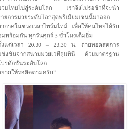
มวยไทยไปสู่ระดับโลก เราจึงไม่รอช้าที่จะนำ
รายการมวยระดับโลกสุดพรีเมียมเช่นนี้มาออก
อากาศในช่วงเวลาไพร์มไทม์ เพื่อให้คนไทยได้รับ
ชมพร้อมกัน ทุกวันศุกร์
3
ชั่วโมงเต็มอิ่ม
ตั้งแต่เวลา
20.30 – 23.30
น. ถ่ายทอดสดการ
แข่งขันจากสนามมวยเวทีลุมพินี ด้วยมาตรฐาน
โปรดักชันระดับโลก
อยากให้รอติดตามครับ”