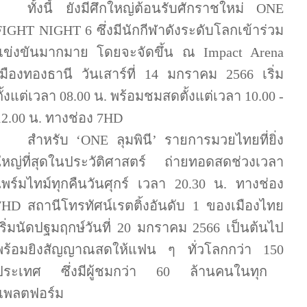
ทั้งนี้ ยังมีศึกใหญ่ต้อนรับศักราชใหม่
ONE
FIGHT NIGHT 6
ซึ่งมีนักกีฬาดังระดับโลกเข้าร่วม
แข่งขันมากมาย โดยจะจัดขึ้น ณ
Impact Arena
เมืองทองธานี วันเสาร์ที่
14
มกราคม
2566
เริ่ม
ตั้งแต่เวลา
08.00
น. พร้อมชมสดตั้งแต่เวลา
10.00
-
12.00
น. ทางช่อง
7HD
สำหรับ
‘ONE
ลุมพินี
’
รายการมวยไทยที่ยิ่ง
ใหญ่ที่สุดในประวัติศาสตร์ ถ่ายทอดสดช่วงเวลา
ไพร์มไทม์ทุกคืนวันศุกร์ เวลา
20.30
น. ทางช่อง
7HD
สถานีโทรทัศน์เรตติ้งอันดับ
1
ของเมืองไทย
เริ่มนัดปฐมฤกษ์วันที่
20
มกราคม
2566
เป็นต้นไป
พร้อมยิงสัญญาณสดให้แฟน ๆ ทั่วโลกกว่า
150
ประเทศ ซึ่งมีผู้ชมกว่า
60
ล้านคนในทุก
แพลตฟอร์ม