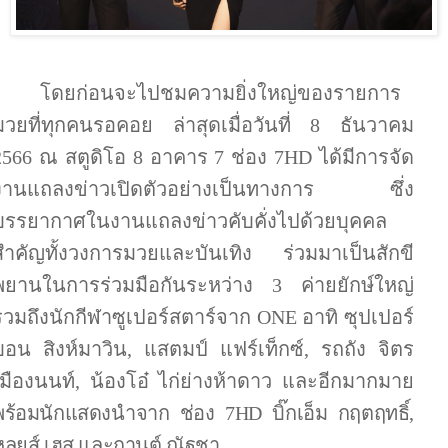
โดยก่อนจะไปชมความยิ่งใหญ่ของรายการ
มวยที่ทุกคนรอคอย ล่าสุดเมื่อวันที่
8
ธันวาคม
2566
ณ สตูดิโอ
8
อาคาร
7
ช่อง
7HD
ได้มีการจัด
งานแถลงข่าวเปิดตัวอย่างเป็นทางการ ซึ่ง
บรรยากาศในงานแถลงข่าวคับคั่งไปด้วยบุคคล
สำคัญทั้งวงการมวยและบันเทิง ร่วมมาเป็นสักขี
พยานในการร่วมมือกันระหว่าง
3
ค่ายยักษ์ใหญ่
รวมถึงนักกีฬาซูเปอร์สตาร์จาก
ONE
อาทิ ซุปเปอร์
บอน สิงห์มาวิน
,
แสตมป์ แฟร์เท็กซ์
,
รถถัง จิตร
เมืองนนท์
,
น้องโอ๋ ไก่ย่างห้าดาว และอีกมากมาย
พร้อมนักแสดงนำจาก ช่อง
7HD
บิ๊กเอ็ม กฤตฤทธิ์
,
หลุยส์ เฮส และกานต์ ณัฐชา