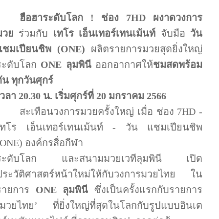
ฮือฮาระดับโลก
!
ช่อง
7HD
ผงาดวงการ
มวย
ร่วมกับ
เทโร เอ็นเทอร์เทนเม้นท์
จับมือ
วัน
แชมเปียนชิพ (
ONE)
ผลิตรายการมวยสุดยิ่งใหญ่
ระดับโลก
ONE
ลุมพินี
ออกอากาศให้
ชมสดพร้อม
ัน ทุกวันศุกร์
เวลา
20.30
น
.
เริ่มศุกร์ที่
20
มกราคม
2566
สะเทือนวงการมวยครั้งใหญ่ เมื่อ ช่อง
7HD
-
เทโร เอ็นเทอร์เทนเม้นท์ - วัน แชมเปียนชิพ
ONE)
องค์กรสื่อกีฬา
ระดับโลก และสนามมวยเวทีลุมพินี เปิด
ประวัติศาสตร์หน้าใหม่ให้กับวงการมวยไทย ใน
รายการ
ONE
ลุมพินี
ซึ่งเป็นครั้งแรกกับรายการ
มวยไทย
’
ที่ยิ่งใหญ่ที่สุดในโลกกับรูปแบบอินเต