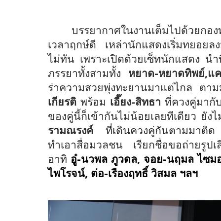
บรรยากาศในงานเต็มไปด้วยกองท
เวลาฤกษ์ดี
เหล่านักแสดงเริ่มทยอยลงม
ไม่ทัน เพราะเปิดด้วยเซ็ทนักแสดง น
ภรรยาทั้งสามทั้ง
หยาด-หยาดทิพย์,แ
ร่าความสวยพุ่งทะยานมาแต่ไกล ตาม
เกียรติ
พร้อม
เอี๊ยง-สิทธา
ที่ควงคู่มา
ของคู่นี้ก็เข้ากันไม่น้อยเลยทีเดียว ยัง
รามณรงค์
ที่เดินควงคู่กันตามมา
ทำเอาสื่อมวลชน เรียกชื่อขอถ่ายรูปเส
อาทิ
อู๋-นวพล ภูวดล
,
จอย-นฤมล ไซมอ
ไพโรจน์
,
ต่อ
-
เรืองฤทธิ์ วิสมล ฯลฯ