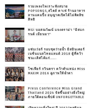
รวมเพลงไพเราะฟังสบาย
POPSONGS,สไตล์ คาเฟ่ ร้านอาหาร
ลานแคมปิ้ง อนุญาตเปิดได้ไม่ติดลิข
สิทธิ
MGI บอสณวัฒน์ แจงดราม่า “มิสแก
รนด์ เมียนมา”
แซ่บเว่อร์ รอบชุดว่ายน้ำ มิสอินเตอร์
เนชั่นแนลไทยแลนด์ 2018 ผู้ที่คว้า
ชนะเลิศได้แก่......
โซเฟียร์ กวินตรา คว้าตำแหน่ง Miss
MAXIM 2016 ดูภาพให้ฉ่ำตา
Press Conference Miss Grand
Thailand 2024 จัดขึ้นอย่างยิ่งใหญ่
ภายใต้คอนเซ็ปต์ UNFORGETTABLE
เปิดความยิ่งใหญ่ ปี 2562“พรพิมล