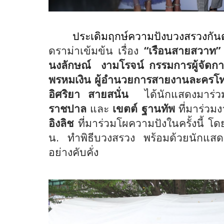
ประเดิมฤกษ์ความปังบวงสรวงกันต
ดราม่าเข้มข้น เรื่อง
“เรือนสายสวาท”
นงลักษณ์
งามโรจน์ กรรมการผู้จัดการ
พรหมเงิน ผู้อำนวยการสายงานละครโท
อิศริยา สายสนั่น
ได้นักแสดงมาร่
ราชปาล
และ
เขตต์ ฐานทัพ
ที่มาร่วม
อิงลิช
ที่มาร่วมโผความปังในครั้งนี้
โด
น. ทำพิธีบวงสรวง พร้อมด้วยนักแสดงม
อย่างคับคั่ง