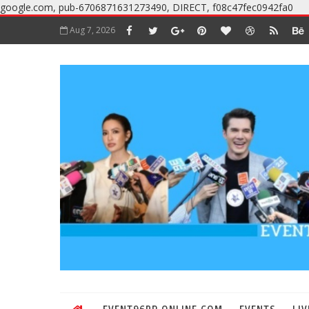
google.com, pub-6706871631273490, DIRECT, f08c47fec0942fa0
Aug 7, 2026