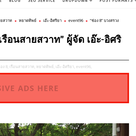
E
BLOG
SEO SERVICE
DROPDOWN
POST FORMATS
ายสวาท
หยาดทิพย์
เอ๊ะ-อิศริยา
event96
“ช่อง 8” บวงสรวง
ือนสายสวาท” ผู้จัด เอ๊ะ-อิศริ
่อง 8,
เรือนสายสวาท,
หยาดทิพย์,
เอ๊ะ-อิศริยา,
event96,
IVE ADS HERE