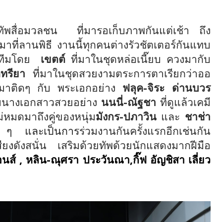
ัพสื่อมวลชน
ที่มารอเก็บภาพกันแต่เช้า ถึง
าที่ลานพิธี งานนี้ทุกคนต่างรัวชัตเตอร์กันแทบ
ำทีมโดย
เขตต์
ที่มาในชุดหล่อเนี๊ยบ ควงมากับ
คทรียา
ที่มาในชุดสวยงามตระการตาเรียกว่าออ
มาติดๆ กับ พระเอกอย่าง
ฟลุค-จิระ ด่านบวร
กับนางเอกสาวสวยอย่าง
นนนี่-ณัฐชา
ที่ดูแล้วเคมี
ไม่หมดมาถึงคู่ของหนุ่ม
มังกร-ปภาวิน
และ
ชาช่า
ติด ๆ และเป็นการ
ร่วมงานกันครั้งแรกอีกเช่นกัน
ียงดังสนั่น เสริมด้วยทัพด้วยนักแสดงมากฝีมือ
นส์
,
หลิน-ณุศรา ประวันณา
,
กิ๊ฟ อัญชิสา เลี่ยว