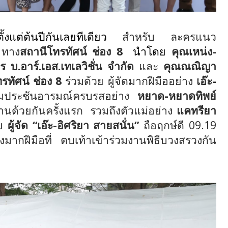
ั้งแต่ต้นปีกันเลยทีเดียว
สำหรับ ละครแนว
ทาง
สถานีโทรทัศน์ ช่อง 8
นำโดย
คุณเหน่ง-
 บ.อาร์.เอส.เทเลวิชั่น จำกัด
และ
คุณณณิญา
รทัศน์ ช่อง 8
ร่วมด้วย ผู้จัดมากฝีมืออย่าง
เอ๊ะ-
วมประชันอารมณ์ครบรสอย่าง
หยาด-หยาดทิพย์
งานด้วยกันครั้งแรก
รวมถึงตัวแม่อย่าง
แคทรียา
ย
ผู้จัด
“
เอ๊ะ-อิศริยา สายสนั่น
”
ถือฤกษ์ดี 09.19
ากฝีมือที่ ตบเท้าเข้าร่วมงานพิธีบวงสรวงกัน