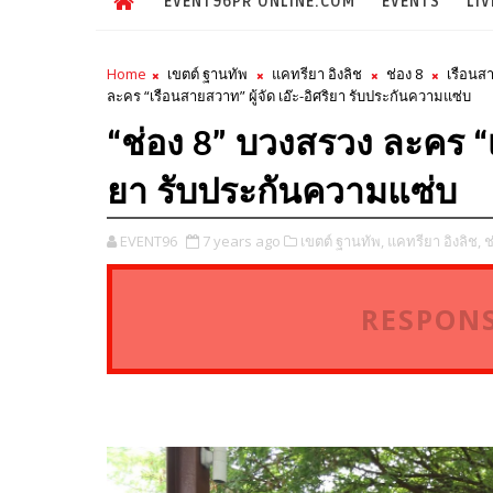
EVENT96PR ONLINE.COM
EVENTS
LIV
Home
เขตต์ ฐานทัพ
แคทรียา อิงลิช
ช่อง 8
เรือนส
ละคร “เรือนสายสวาท” ผู้จัด เอ๊ะ-อิศริยา รับประกันความแซ่บ
“ช่อง 8” บวงสรวง ละคร “เร
ยา รับประกันความแซ่บ
EVENT96
7 years ago
เขตต์ ฐานทัพ,
แคทรียา อิงลิช,
ช
RESPONS