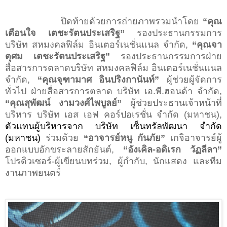
ปิดท้ายด้วยการถ่ายภาพรวม
นำโดย
“คุณ
เตือนใจ เตชะรัตนประเสริฐ”
รองประธานกรรมการ
บริษัท สหมงคลฟิล์ม อินเตอร์เนชั่นแนล จำกัด
,
“
คุณจา
ตุศม เตชะรัตนประเสริฐ
”
รองประธานกรรมการฝ่าย
สื่อสารการตลาดบริษัท สหมงคลฟิล์ม อินเตอร์เนชั่นแนล
จำกัด,
“คุณจุฑามาศ อินปริงกานันท์”
ผู้ช่วยผู้จัดการ
ทั่วไป ฝ่ายสื่อสารการตลาด บริษัท เอ.พี.ฮอนด้า จำกัด,
“คุณสุพัฒน์ งามวงศ์ไพบูลย์”
ผู้ช่วยประธานเจ้าหน้าที่
บริหาร บริษัท เอส เอฟ คอร์ปอเรชั่น จำกัด (มหาชน),
ตัวแทนผู้บริหารจาก บริษัท เซ็นทรัลพัฒนา จำกัด
(มหาชน)
ร่วมด้วย
“อาจารย์หนู กันภัย”
เกจิอาจารย์ผู้
ออกแบบอักขระลายสักยันต์,
“อังเคิล-อดิเรก วัฏลีลา”
โปรดิวเซอร์-ผู้เขียนบทร่วม,
ผู้กำกับ, นักแสดง และทีม
งานภาพยนตร์