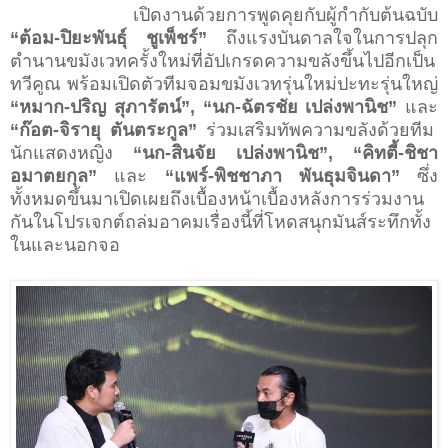
เปิดงานด้วยการพูดคุยกับผู้กำกับต้นฉบับ
“ต้อม-ปิยะพันธุ์ ชูเพ็ชร์”
ถึงแรงบันดาลใจในการปลุก
ตำนานขมังเวทครั้งใหม่ที่อัปเกรดความขลังขึ้นไปอีกเป็น
ทวีคูณ พร้อมเปิดตัวทีมจอมขมังเวทรุ่นใหม่ปะทะรุ่นใหญ่
“หมาก-ปริญ สุภารัตน์”, “นก-ฉัตรชัย เปล่งพานิช”
และ
“ก๊อต-จิรายุ ตันตระกูล”
ร่วมเสริมทัพความขลังด้วยทีม
นักแสดงหญิง
“นก-สินจัย เปล่งพานิช”, “คิทตี้-ชิชา
อมาตยกุล”
และ
“แพร์-พิชชาภา พันธุมจินดา”
ซึ่ง
ทั้งหมดขึ้นมาเปิดเผยถึงเบื้องหน้าเบื้องหลังการร่วมงาน
กันในโปรเจกต์ถล่มอาคมเรื่องนี้ที่โหดสนุกมันส์ระทึกทั้ง
ในและนอกจอ