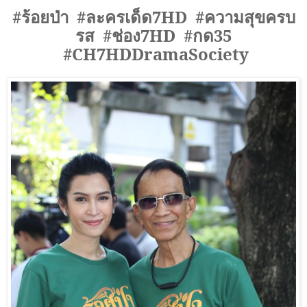
#
ร้อยป่า
#
ละครเด็ด7
HD #
ความสุขครบ
รส
#
ช่อง7
HD #
กด35
#CH7HDDramaSociety