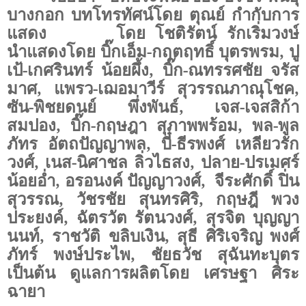
บางกอก บทโทรทัศน์โดย ตุณย์ กำกับการ
แสดง โดย โชติรัตน์ รักเริ่มวงษ์
นำแสดงโดย บิ๊กเอ็ม-กฤตฤทธิ์ บุตรพรม, ปู
เป้-เกศรินทร์ น้อยผึ้ง, บิ๊ก-ณทรรศชัย จรัส
มาศ, แพรว-เฌอมาวีร์ สุวรรณภาณุโชค,
ซัน-พิชยดนย์ พึ่งพันธ์, เจส-เจสสิก้า
สมปอง, บิ๊ก-กฤษฎา สุภาพพร้อม, พล-พูล
ภัทร อัตถปัญญาพล, บี๋-ธีรพงศ์ เหลียวรัก
วงศ์, เนส-นิศาชล ลิ่วไธสง, ปลาย-ปรเมศร์
น้อยอ่ำ, อรอนงค์ ปัญญาวงศ์, จีระศักดิ์ ปิ่น
สุวรรณ, วัชรชัย สุนทรศิริ, กฤษฎี พวง
ประยงค์, ฉัตรวัต รัตนวงศ์, สุรจิต บุญญา
นนท์, ราชวัติ ขลิบเงิน, สุธี ศิริเจริญ พงศ์
ภัทร์ พงษ์ประไพ, ชัยธวัช สุฉันทะบุตร
เป็นต้น ดูแลการผลิตโดย เศรษฐา ศิระ
ฉายา