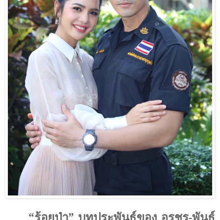
“ร้อยป่า” บทประพันธ์ของ อรชร-พันธุ์