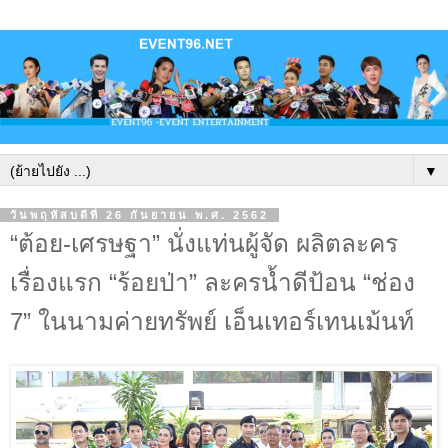
▼
วันพฤหัสบดีที่ 26 กันยายน พ.ศ. 2562
“ต้อย-เศรษฐา” นั่งแท่นผู้จัด ผลิตละคร
เรื่องแรก “ร้อยป่า” ละครน้ำดีป้อน “ช่อง
7” ในนามค่ายทรัพย์ เอ็นเทอร์เทนเม้นท์