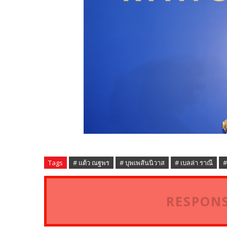
Tags
# แต้ว ณฐพร
# บุพเพสันนิวาส
# เบลล่า ราณี
#
RESPONS