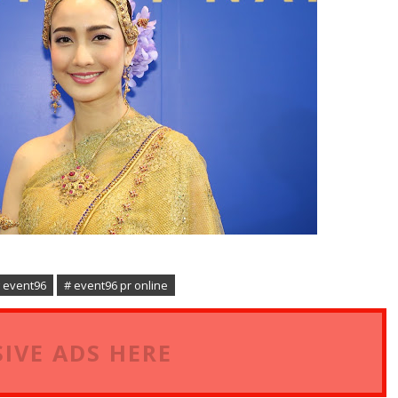
 event96
# event96 pr online
IVE ADS HERE