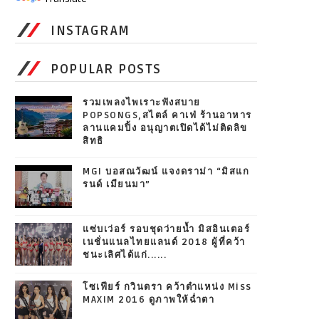
INSTAGRAM
POPULAR POSTS
รวมเพลงไพเราะฟังสบาย
POPSONGS,สไตล์ คาเฟ่ ร้านอาหาร
ลานแคมปิ้ง อนุญาตเปิดได้ไม่ติดลิข
สิทธิ
MGI บอสณวัฒน์ แจงดราม่า “มิสแก
รนด์ เมียนมา”
แซ่บเว่อร์ รอบชุดว่ายน้ำ มิสอินเตอร์
เนชั่นแนลไทยแลนด์ 2018 ผู้ที่คว้า
ชนะเลิศได้แก่......
โซเฟียร์ กวินตรา คว้าตำแหน่ง Miss
MAXIM 2016 ดูภาพให้ฉ่ำตา