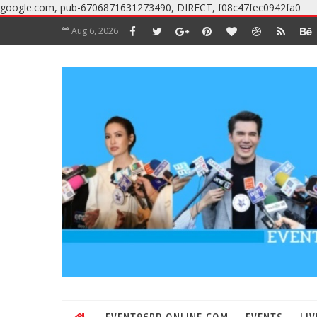
google.com, pub-6706871631273490, DIRECT, f08c47fec0942fa0
Aug 6, 2026