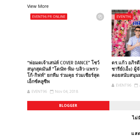
View More
EVENT96 PR ONLINE
EVENT96
“พ่อมดเจ้าเสน่ห์ COVER DANCE” โชว์
ดร.แก้ว อภิรด
สนุกสุดมันส์ "โดนัท-พิม-บลิว-แพรว-
ชารีย์(เอ็ะ) ผู
โก้-กิฟท์” ยกทีม ร่วมคุย ร่วมเชียร์สุด
คอยสนับสนุนท
เอ็กซ์คลูซีพ
EVENT96
EVENT96
Nov 04, 2018
BLOGGER
ไม่
แสด