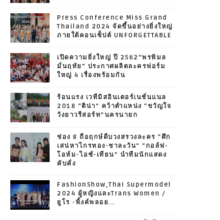
Press Conference Miss Grand
Thailand 2024 จัดขึ้นอย่างยิ่งใหญ่
ภายใต้คอนเซ็ปต์ UNFORGETTABLE
เปิดความยิ่งใหญ่ ปี 2562“พรพิมล
มั่นฤทัย” ประกาศผลิตละครฟอร์ม
ใหญ่ 4 เรื่องพร้อมกัน
ร้อนแรง เวทีมิสอินเตอร์เนชั่นแนล
2018 “ติน่า” คว้าตำแหน่ง “ขวัญใจ
วังยาวรีสอร์ท”นครนายก
ช่อง 8 ถือฤกษ์ดีบวงสรวงละคร “ศึก
เสน่หาไกรทอง-ชาละวัน” “กอล์ฟ-
โอห์ม-ไอซ์-เทียน” นำทีมนักแสดง
คับคั่ง
FashionShow,Thai Supermodel
2024 ผู้หญิงและTrans Women /
ยูโร -พิ้งค์พลอย...