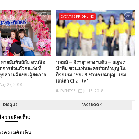
EVENT96 PR ONLINE
ี สายสัมพันธ์กับ ดร.ณิช
“เจมส์ – จิรายุ” ควง “แต้ว – ณฐพร”
้จัดการส่วนตัวคนเก่ง ที่
นำทีม ชวนแฟนละครร่วมทำบุญ ใน
ุกความฝันของผู้จัดการ
กิจกรรม “ช่อง 3 ชวนธรรมบุญ : เกม
เสน่หา Charity”
Aug 27, 2018
EVENT96
Jul 15, 2018
DISQUS
FACEBOOK
มีความคิดเห็น:
งความคิดเห็น