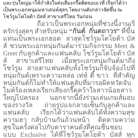
และรุ่นใหญ่มาให้กำลังใจส่งเสียงกรี๊ดติดขอบเวที เรียกได้ว่า
เป็นพระเอกหนุ่มมหาเสน่ห์สุดๆ โดยงานดังกล่าวจัดขึ้น ณ
โชว์รูมโตโยต้า บัสส์ สาขาเสรีไทย วันก่อน
ถือว่าเป็นพระเอกหนุ่มที่ช่วงนี้งานเริ่
ดรักรุ่งสุดๆ สำหรับหนุ่ม
“กันต์ กันตถาวร”
ที่ขึ้น
แท่นเป็นพระเอกฮอต ล่าสุดโชว์รูมโตโยต้า บัส
ส์ ชวนพระเอกหนุ่มกันต์มาร่วมกิจกรรม
Meet &
Greet
กับลูกค้าและแฟนคลับ โชว์รูมโตโยต้า บัส
ส์ สาขาเสรีไทย เมื่อพระเอกหนุ่มกันต์มาถึง
โชว์รูม สายตาแฟนคลับทั้งโชว์รูมก็จับจ้องไปที่
หนุ่มกันต์เพราะความหล่อ เท่ห์ ตี๋ ขาว ที่สำคัญ
หนุ่มกันต์ก็ไม่ทำให้แฟนคลับที่มารอผิดหวัดจับ
ไมค์ร้องเพลงเรียกเสียงกรี๊ดคว้าใจสาวน้อยสาว
ใหญ่ไปครอง นอกจากนี้ยังร่วมเล่นเกมส์มอบ
ของรางวัล ถ่ายรูปแจกลายเซ็นกับลูกค้าและ
แฟนคลับ เรียกได้ว่าแฟนคลับได้ทั้งความสุข
ความฮา กลับบ้านกันถ้วนหน้า ติดตามความ
สุขในครั้งต่อไปกับดาราคนดังที่คุณชื่นชอบ
แบบ
Exclusive
ได้ที่โชว์รูมโตโยต้า บัสส์ ทุก