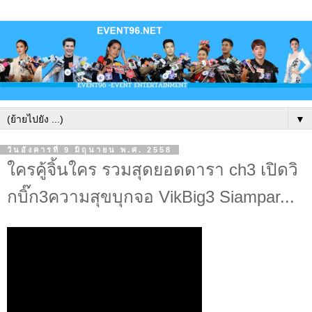
▼
วันอังคารที่ 9 มิถุนายน พ.ศ. 2558
ใครคู้จิ้นใคร รวมสุดยอดดารา ch3 เปิดวิ
กบิ๊ก3ความสุขบุกจอ VikBig3 Siampar...