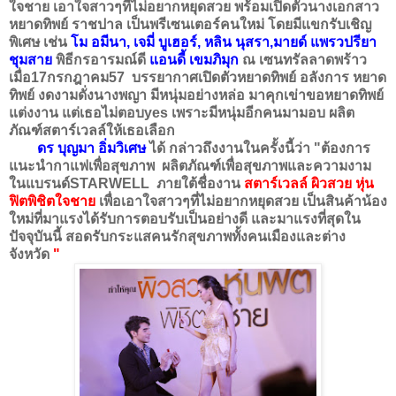
ใจชาย เอาใจสาวๆที่ไม่อยากหยุดสวย พร้อมเปิดตัวนางเอกสาว
หยาดทิพย์ ราชปาล เป็นพรีเซนเตอร์คนใหม่ โดยมีแขกรับเชิญ
พิเศษ เช่น
โม อมีนา, เจมี่ บูเฮอร์, หลิน นุสรา,มายด์ แพรวปรียา
ชุมสาย
พิธีกรอารมณ์ดี
แอนดี้ เขมภิมุก
ณ เซนทรัลลาดพร้าว
เมื่อ17กรกฎาคม57 บรรยากาศเปิดตัวหยาดทิพย์ อลังการ หยาด
ทิพย์ งดงามดั่งนางพญา มีหนุ่มอย่างหล่อ มาคุกเข่าขอหยาดทิพย์
แต่งงาน แต่เธอไม่ตอบyes เพราะมีหนุ่มอีกคนมามอบ ผลิต
ภัณฑ์สตาร์เวลล์ให้เธอเลือก
ดร บุญมา อิ่มวิเศษ
ได้ กล่าวถึงงานในครั้งนี้ว่า "ต้องการ
แนะนำกาแฟเพื่อสุขภาพ ผลิตภัณฑ์เพื่อสุขภาพและความงาม
ในแบรนด์STARWELL ภายใต้ชื่องาน
สตาร์เวลล์ ผิวสวย หุ่น
ฟิตพิชิตใจชาย
เพื่อเอาใจสาวๆที่ไม่อยากหยุดสวย เป็นสินค้าน้อง
ใหม่ที่มาแรงได้รับการตอบรับเป็นอย่างดี และมาแรงที่สุดใน
ปัจจุบันนี้ สอดรับกระแสคนรักสุขภาพทั้งคนเมืองและต่าง
จังหวัด
"