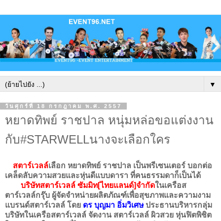
▼
วันศุกร์ที่ 18 กรกฎาคม พ.ศ. 2557
หยาดทิพย์ ราชปาล หนุ่มหล่อขอแต่งงาน
กับ#STARWELLนางจะเลือกใคร
สตาร์เวลล์
เลือก หยาดทิพย์ ราชปาล เป็นพรีเซนเตอร์ บอกต่อ
เคล็ดลับความสวยและหุ่นดีแบบดารา ที่คนธรรมดาก็เป็นได้
บริษัทสตาร์เวลล์ ซัมมิท[ไทยแลนด์]จำกัด
ในเครือส
ตาร์เวลล์กรุ๊บ ผู้จัดจำหน่ายผลิตภัณฑ์เพื่อสุขภาพและความงาม
แบรนด์สตาร์เวลล์ โดย
ดร บุญมา อิ่มวิเศษ
ประธานบริหารกลุ่ม
บริษัทในเครือสตาร์เวลล์ จัดงาน สตาร์เวลล์ ผิวสวย หุ่นฟิตพิชิต