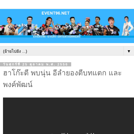
▼
วันศุกร์ที่ 25 ตุลาคม พ.ศ. 2556
ฮาโก๊ะตี พบนุ่น อีลำยองตีบทแตก และ
พงค์พัฒน์